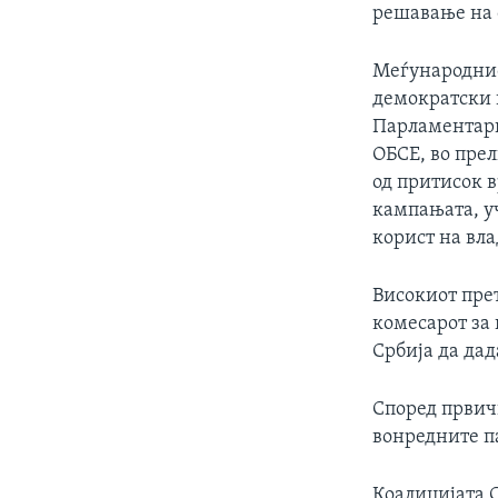
решавање на 
Меѓународнио
демократски 
Парламентарн
ОБСЕ, во пре
од притисок в
кампањата, у
корист на вла
Високиот пре
комесарот за 
Србија да да
Според првич
вонредните п
Коалицијата С