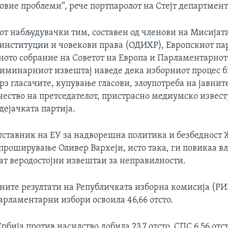
овие проблеми“, рече портпаролот на Стејт департмент
т набљудувачки тим, составен од членови на Мисијата
институции и човекови права (ОДИХР), Европскиот па
ото собрание на Советот на Европа и Парламентарнот
лиминарниот извештај наведе дека изборниот процес 
рз гласачите, купување гласови, злоупотреба на јавнит
чество на претседателот, пристрасно медиумско извест
дејачката партија.
тставник на ЕУ за надворешна политика и безбедност 
проширување Оливер Вархеји, исто така, ги повикаа вл
дат веродостојни извештаи за неправилности.
ните резултати на Републичката изборна комисија (РИ
арламентарни избори освоила 46,66 отсто.
рбија против насилство добила 23,7 отсто, СПС 6,56 отст