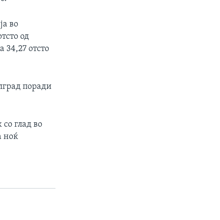
ја во
тсто од
 34,27 отсто
елград поради
со глад во
а ноќ