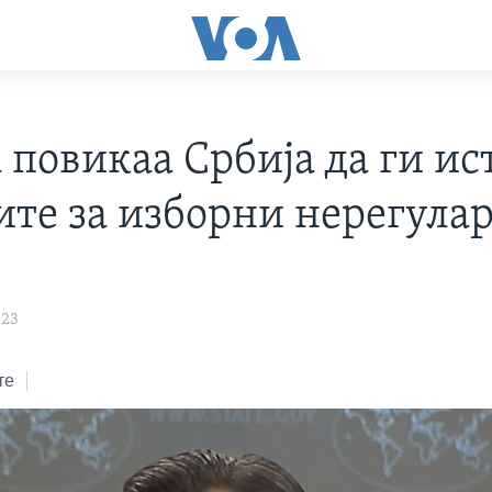
а повикаа Србија да ги и
ите за изборни нерегула
023
те