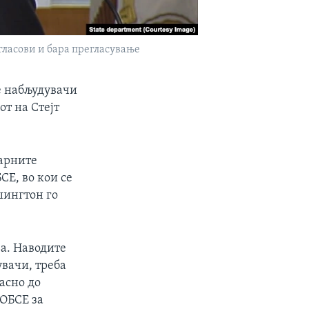
гласови и бара прегласување
е набљудувачи
т на Стејт
арните
Е, во кои се
шингтон го
ња. Наводите
вачи, треба
јасно до
 ОБСЕ за