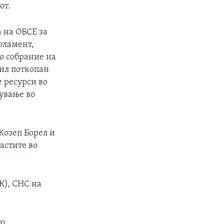
от.
 на ОБСЕ за
рламент,
о собрание на
бил поткопан
е ресурси во
ување во
Жозеп Борел и
астите во
К), СНС на
о.