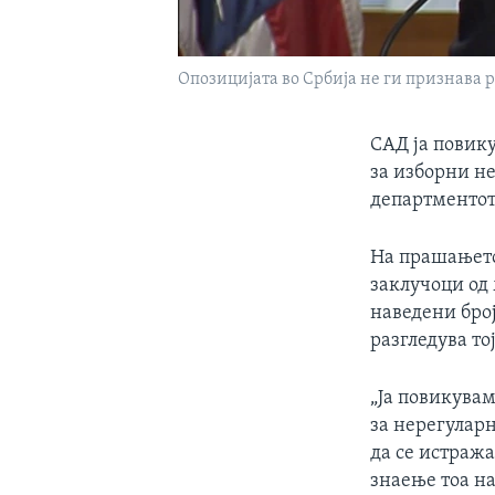
Опозицијата во Србија не ги признава 
САД ја повик
за изборни не
департментот
На прашањето
заклучоци од
наведени бро
разгледува т
„Ја повикувам
за нерегулар
да се истража
знаење тоа на