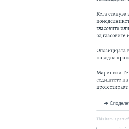
Кога станува 
понеделникот 
гласовите или
од гласовите 
Опозицијата в
наводна кражб
Мариника Тепи
седиштето на 
протестираат 
Споделе
This item is part of