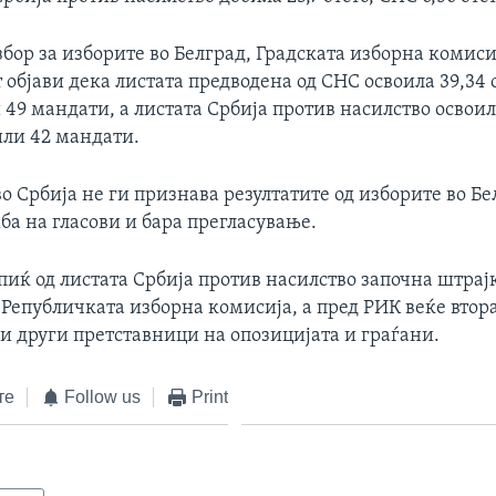
збор за изборите во Белград, Градската изборна комиси
објави дека листата предводена од СНС освоила 39,34 о
 49 мандати, а листата Србија против насилство освоила
или 42 мандати.
о Србија не ги признава резултатите од изборите во Б
а на гласови и бара прегласување.
ќ од листата Србија против насилство започна штрајк 
Републичката изборна комисија, а пред РИК веќе втор
и други претставници на опозицијата и граѓани.
те
Follow us
Print