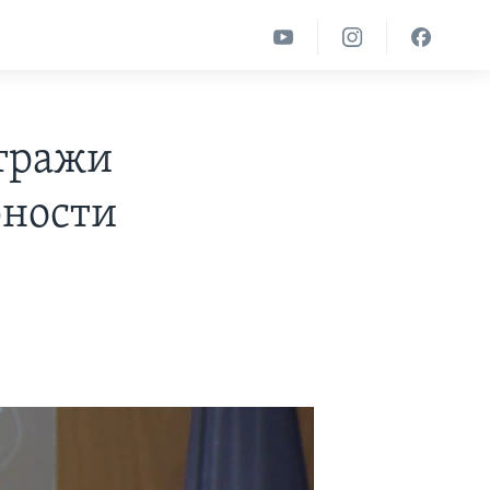
стражи
рности