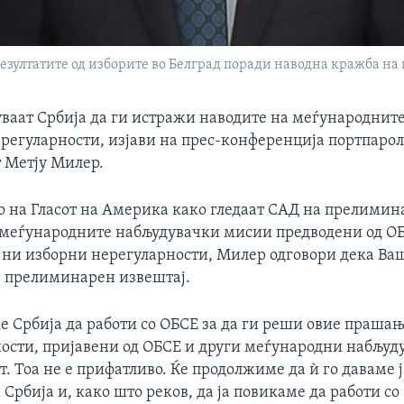
резултатите од изборите во Белград поради наводна кражба на 
уваат Србија да ги истражи наводите на меѓународнит
регуларности, изјави на прес-конференција портпароло
 Метју Милер.
 на Гласот на Америка како гледаат САД на прелимин
 меѓународните набљудувачки мисии предводени од ОБС
јни изборни нерегуларности, Милер одговори дека Ва
ој прелиминарен извештај.
е Србија да работи со ОБСЕ за да ги реши овие праша
ности, пријавени од ОБСЕ и други меѓународни набљуду
т. Тоа не е прифатливо. Ќе продолжиме да ѝ го даваме 
 Србија и, како што реков, да ја повикаме да работи со