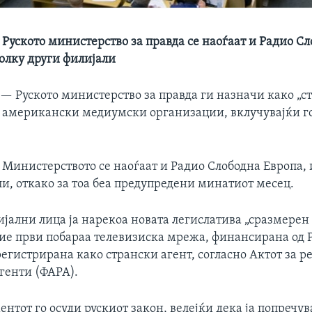
 Руското министерство за правда се наоѓаат и Радио С
колку други филијали
 —
Руското министерство за правда ги назначи како „с
т американски медиумски организации, вклучувајќи го
 Министерството се наоѓаат и Радио Слободна Европа,
и, откако за тоа беа предупредени минатиот месец.
јални лица ја нарекоа новата легислатива „сразмерен 
тие први побараа телевизиска мрежа, финансирана од Р
 регистрирана како странски агент, согласно Актот за р
генти (ФАРА).
ентот го осуди рускиот закон, велејќи дека ја попречув