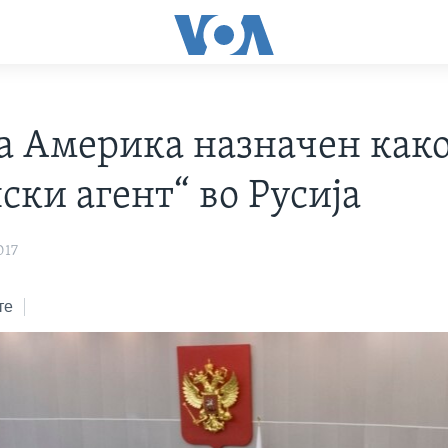
на Америка назначен как
ски агент“ во Русија
017
те