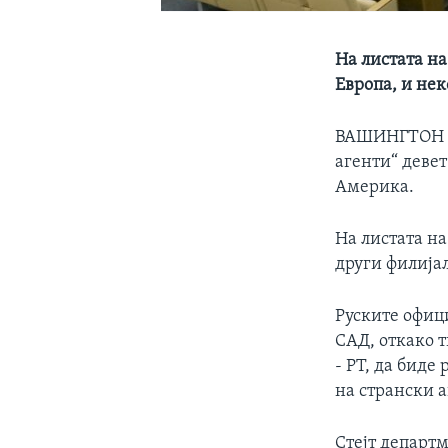
На листата на
Европа, и не
ВАШИНГТОН
агенти“ деве
Америка.
На листата на
други филијал
Руските офици
САД, откако 
- РТ, да биде
на странски а
Стејт департм