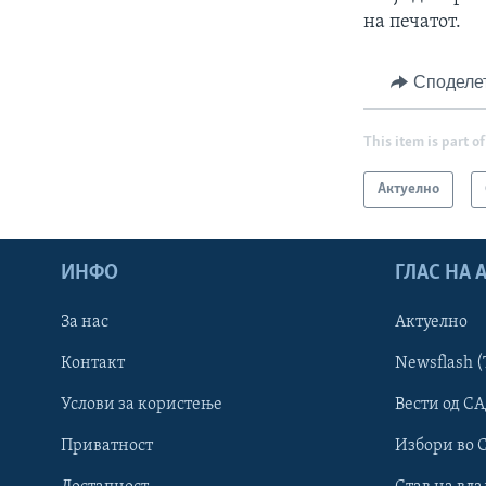
на печатот.
Споделе
This item is part of
Актуелно
ИНФО
ГЛАС НА
За нас
Актуелно
Контакт
Newsflash (
Learning English
Услови за користење
Вести од СА
Приватност
Избори во 
НАКУСО...