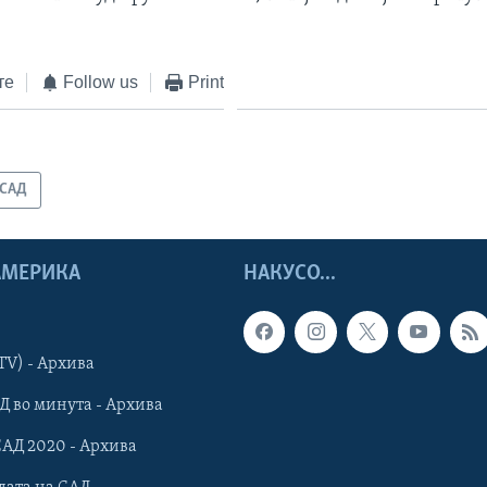
те
Follow us
Print
САД
 АМЕРИКА
НАКУСО...
TV) - Архива
Д во минута - Архива
САД 2020 - Архива