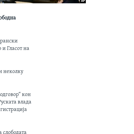
лободна
трански
 и Гласот на
 и неколку
одговор“ кон
уската влада
егистрација
а слободата