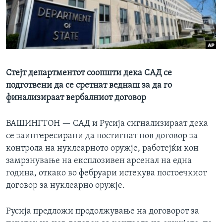
ИНТЕРВЈУА
Јазици
Стејт департментот соопшти дека САД се
подготвени да се сретнат веднаш за да го
финализираат вербалниот договор
ВАШИНГТОН —
САД и Русија сигнализираат дека
се заинтересирани да постигнат нов договор за
контрола на нуклеарното оружје, работејќи кон
замрзнување на експлозивен арсенал на една
година, откако во фебруари истекува постоечкиот
договор за нуклеарно оружје.
Русија предложи продолжување на договорот за