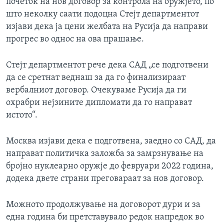
почеток на нов договор за контрола на оружјето, по
што неколку саати подоцна Стејт департментот
изјави дека ја цени желбата на Русија да направи
прогрес во однос на ова прашање.
Стејт департментот рече дека САД „се подготвени
да се сретнат веднаш за да го финализираат
вербалниот договор. Очекуваме Русија да ги
охрабри нејзините дипломати да го направат
истото“.
Москва изјави дека е подготвена, заедно со САД, да
направат политичка заложба за замрзнување на
бројно нуклеарно оружје до февруари 2022 година,
додека двете страни преговараат за нов договор.
Можното продолжување на договорот дури и за
една година би претставувало редок напредок во