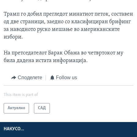
Трамп го добил прегледот минатиот петок, составен
од две страници, заедно со класифициран брифинг
за наводното руско мешање во американските
избори.
На претседателот Барак Обама во четвртокот му
била дадена истата информација.
Споделете
Follow us
This item is part of
Актуелно
САД
НАКУСО...