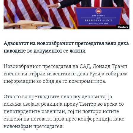
ИНТЕРВЈУА
Јазици
Адвокатот на новоизбраниот претседател вели дека
наводите во документот се лажни
Новоизбраниот претседател на САД, Доналд Трамп
гневно ги отфрли извештаите дека Русија собирала
информации во обид да го компромитира.
Откако во претходните неколку денови тој ја
искажа својата реакција преку Твитер во врска со
непотврдените извештаи, тој ги повтори истите
ставови на неговата прва прес конференција како
новоизбран претседател: