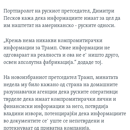
Портпаролот на рускиот претседател, Димитри
Песков кажа дека информациите имаат за цел да
им наштетат на американско - руските односи.
„Кремљ нема никакви компромитирачки
информации за Трамп. Овие информации не
одговараат на реалноста и ова не е` ништо друго,
освен апсолутна фабрикација.“ додаде тој.
На новоизбраниот претседател Трамп, минатата
недела му било кажано од страна на домашните
разузнавачки агенции дека руските оперативци
тврделе дека имаат компромитирачки лични и
финансиски информации за него, потврдија
владини извори, потенцирајќи дека информациите
во документите се` уште се непотврдени и
потекнуваат од приватна компанија.