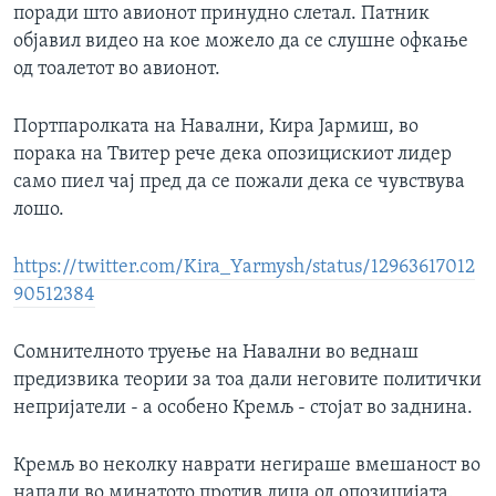
поради што авионот принудно слетал. Патник
објавил видео на кое можело да се слушне офкање
од тоалетот во авионот.
Портпаролката на Навални, Кира Јармиш, во
порака на Твитер рече дека опозицискиот лидер
само пиел чај пред да се пожали дека се чувствува
лошо.
https://twitter.com/Kira_Yarmysh/status/12963617012
90512384
Сомнителното труење на Навални во веднаш
предизвика теории за тоа дали неговите политички
непријатели - а особено Кремљ - стојат во заднина.
Кремљ во неколку наврати негираше вмешаност во
напади во минатото против лица од опозицијата.