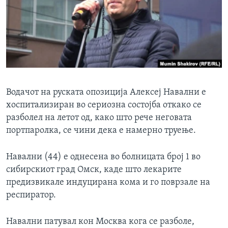
ИНТЕРВЈУА
Јазици
Водачот на руската опозиција Алексеј Навални е
хоспитализиран во сериозна состојба откако се
разболел на летот од, како што рече неговата
портпаролка, се чини дека е намерно труење.
Навални (44) е однесена во болницата број 1 во
сибирскиот град Омск, каде што лекарите
предизвикале индуцирана кома и го поврзале на
респиратор.
Навални патувал кон Москва кога се разболе,