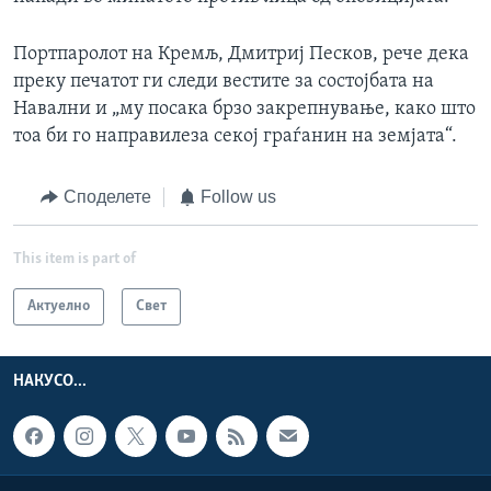
Портпаролот на Кремљ, Дмитриј Песков, рече дека
преку печатот ги следи вестите за состојбата на
Навални и „му посака брзо закрепнување, како што
тоа би го направилеза секој граѓанин на земјата“.
Споделете
Follow us
This item is part of
Актуелно
Свет
НАКУСО...