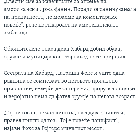
„Свесни сме за извештаите за апсење на
американски државјанин. Поради ограничувањата
на приватноста, не можеме да коментираме
повеќе“, рече портпаролот на американската
амбасада.
Обвинителите рекоа дека Хабард добил обука,
оружје и муниција кога тој наводно се пријавил.
Сестрата на Хабард, Патриша Фокс и уште една
роднина се сомневаат во неговото пријавено
признание, велејќи дека тој имал проруски ставови
и веројатно нема да фател оружје на негова возраст.
„Тој никогаш немал пиштол, поседувал пиштол,
правел ништо од тоа...Тој е повеќе пацифист“,
изјави Фокс за Ројтерс минатиот месец.