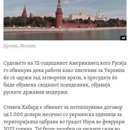
ИНТЕРВЈУА
Јазици
Кремљ, Москва.
Судењето на 72-годишниот Американец кого Русија
го обвинува дека работи како платеник за Украина
ќе се одржи зад затворени врати, а пресудата ќе
биде објавена следниот понеделник, објавија
руските државни медиуми.
Стивен Хабард е обвинет за потпишување договор
од 1.000 долари месечно со украинска единица за
територијална одбрана во градот Изум во февруари
2022 година. Тој беше заробен од руските сили во