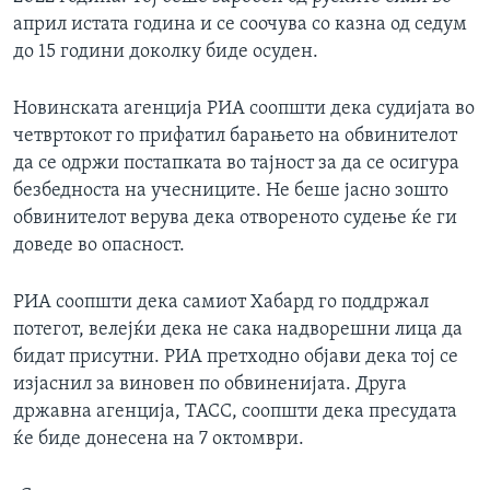
април истата година и се соочува со казна од седум
до 15 години доколку биде осуден.
Новинската агенција РИА соопшти дека судијата во
четвртокот го прифатил барањето на обвинителот
да се одржи постапката во тајност за да се осигура
безбедноста на учесниците. Не беше јасно зошто
обвинителот верува дека отвореното судење ќе ги
доведе во опасност.
РИА соопшти дека самиот Хабард го поддржал
потегот, велејќи дека не сака надворешни лица да
бидат присутни. РИА претходно објави дека тој се
изјаснил за виновен по обвиненијата. Друга
државна агенција, ТАСС, соопшти дека пресудата
ќе биде донесена на 7 октомври.