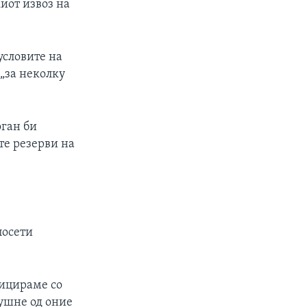
иот извоз на
условите на
 „за неколку
оган би
ите резерви на
посети
ницираме со
лушне од оние