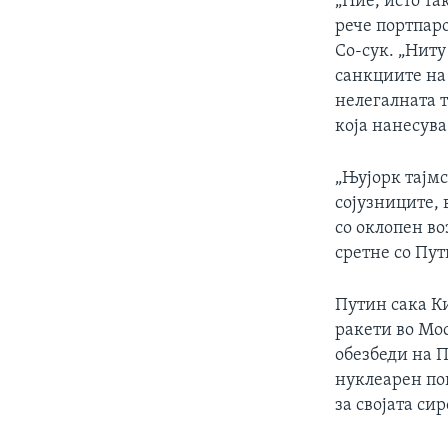
„Ние, исто та
рече портпар
Со-сук. „Нит
санкциите на 
нелегалната т
која нанесува
„Њујорк тајмс
сојузниците, 
со оклопен во
сретне со Пут
Путин сака К
ракети во Мос
обезбеди на 
нуклеарен по
за својата си