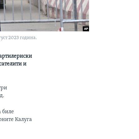
уст 2023 година.
 артилериски
сателити и
три
д.
а биле
оните Калуга