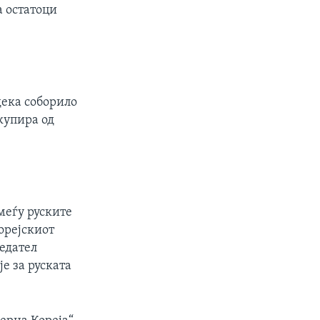
а остатоци
дека соборило
купира од
меѓу руските
орејскиот
седател
е за руската