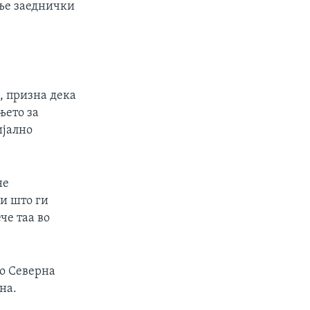
ање заеднички
, призна дека
њето за
ијално
не
ки што ги
че таа во
во Северна
на.