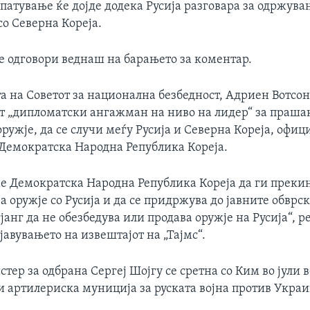
патување ќе дојде додека Русија разговара за одржув
о Северна Кореја.
е одговори веднаш на барањето за коментар.
а на Советот за национална безбедност, Адриен Вотсон
т „дипломатски ангажман на ниво на лидер“ за праша
ружје, да се случи меѓу Русија и Северна Кореја, офиц
 Демократска Народна Република Кореја.
ме Демократска Народна Република Кореја да ги преки
а оружје со Русија и да се придржува до јавните обврс
јанг да не обезбедува или продава оружје на Русија“, ре
бјавувањето на извештајот на „Тајмс“.
тер за одбрана Сергеј Шојгу се сретна со Ким во јули 
и артилериска муниција за руската војна против Украи