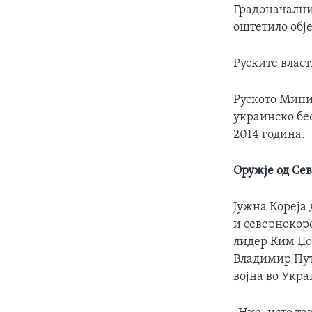
Градоначалник
оштетило обје
Руските влас
Руското Минис
украинско бес
2014 година.
Оружје од Се
Јужна Кореја
и севернокор
лидер Ким Џон
Владимир Пути
војна во Укра