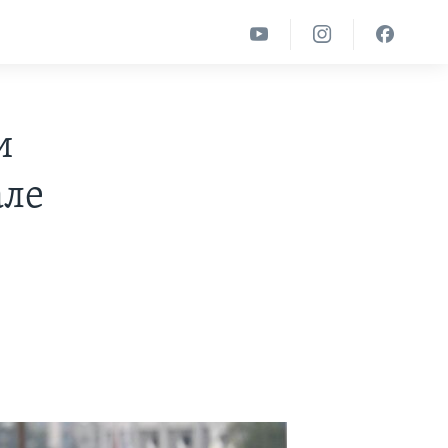
и
але