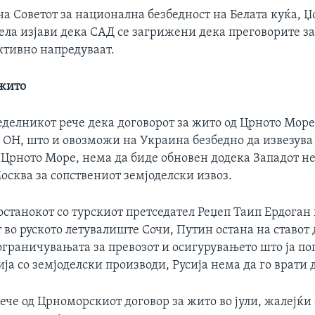
а Советот за национална безбедност на Белата куќа, 
ела изјави дека САД се загрижени дека преговорите за
активно напредуваат.
 жито
делникот рече дека договорот за жито од Црното Море
а ОН, што и овозможи на Украина безбедно да извезува
 Црното Море, нема да биде обновен додека Западот не
осква за сопствениот земјоделски извоз.
останокот со турскиот претседател Реџеп Таип Ердоган 
во руското летувалиште Сочи, Путин остана на ставот
ограничувањата за превозот и осигурувањето што ја по
ија со земјоделски производи, Русија нема да го врати 
лече од Црноморскиот договор за жито во јули, жалејќи 