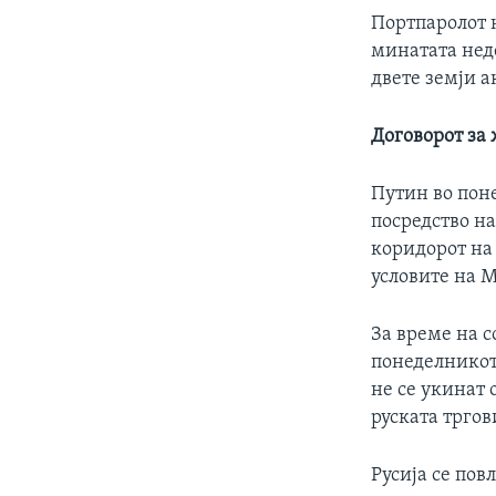
Портпаролот н
минатата нед
двете земји 
Договорот за
Путин во поне
посредство н
коридорот на
условите на М
За време на с
понеделникот 
не се укинат 
руската тргов
Русија се пов