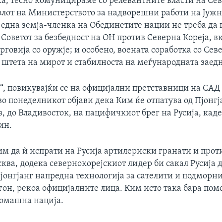
ка, тесно комуницираме со релевантните власти на Сев
олот на Министерството за надворешни работи на Јужн
у една земја-членка на Обединетите нации не треба да
Советот за безбедност на ОН против Северна Кореја, в
рговија со оружје; и особено, воената соработка со Сев
 штета на мирот и стабилноста на меѓународната заед
“, повикувајќи се на официјални претставници на САД
во понеделникот објави дека Ким ќе отпатува од Пјонгј
з, до Владивосток, на пацифичкиот брег на Русија, каде
ин.
им да ѝ испрати на Русија артилериски гранати и про
ква, додека севернокорејскиот лидер би сакал Русија 
Пјонгјанг напредна технологија за сателити и подморн
гон, рекоа официјалните лица. Ким исто така бара пом
ромашна нација.