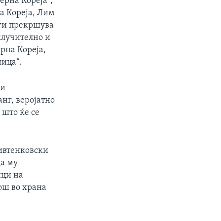
ерна Кореја“,
а Кореја, Лим
 ги прекршува
клучително и
ерна Кореја,
ница“.
 и
анг, веројатно
 што ќе се
тивтенковски
да му
ици на
ош во храна