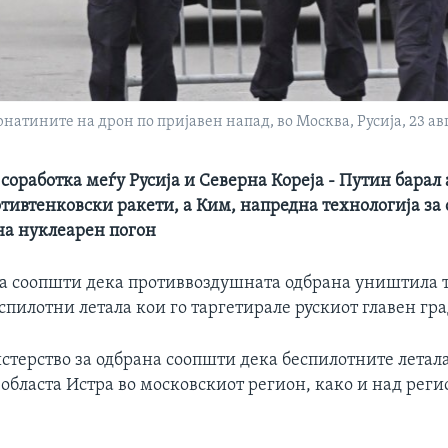
натините на дрон по пријавен напад, во Москва, Русија, 23 авг
соработка меѓу Русија и Северна Кореја - Путин барал
тивтенковски ракети, а Ким, напредна технологија за 
а нуклеарен погон
ка соопшти дека противвоздушната одбрана уништила 
пилотни летала кои го таргетирале рускиот главен гра
стерство за одбрана соопшти дека беспилотните летал
областа Истра во московскиот регион, како и над реги