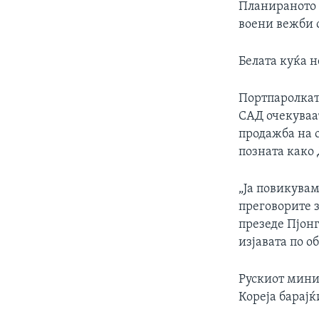
Планираното 
воени вежби с
Белата куќа н
Портпаролкат
САД очекуваа
продажба на о
позната како
„Ја повикува
преговорите з
презеде Пјонг
изјавата по о
Рускиот минис
Кореја барајќ