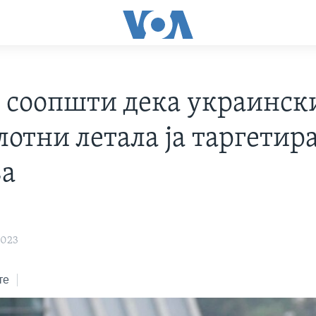
а соопшти дека украинск
лотни летала ја таргетир
а
2023
те