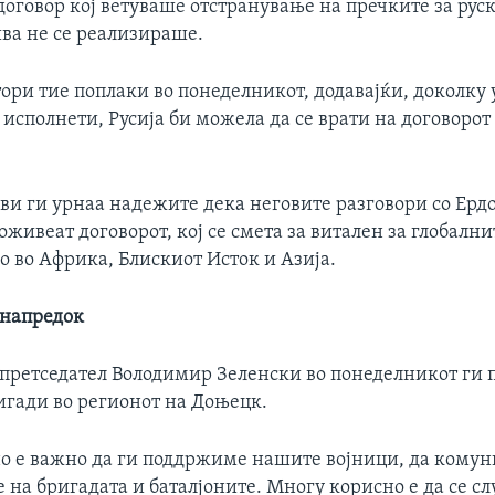
оговор кој ветуваше отстранување на пречките за руск
ива не се реализираше.
ори тие поплаки во понеделникот, додавајќи, доколку 
исполнети, Русија би можела да се врати на договорот
ви ги урнаа надежите дека неговите разговори со Ерд
оживеат договорот, кој се смета за витален за глобалн
о во Африка, Блискиот Исток и Азија.
 напредок
претседател Володимир Зеленски во понеделникот ги 
игади во регионот на Доњецк.
о е важно да ги поддржиме нашите војници, да кому
на бригадата и баталјоните. Многу корисно е да се с