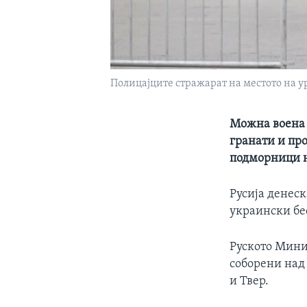
Полицајците стражарат на местото на ур
Можна воена 
гранати и про
подморници н
Русија денес
украински бес
Руското Мини
соборени над 
и Твер.