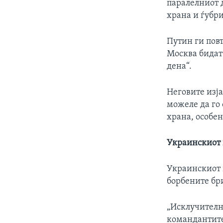
паралелниот д
храна и ѓубр
Путин ги повт
Москва бидат 
дена“.
Неговите изја
можеле да го 
храна, особен
Украинскиот
Украинскиот 
борбените бр
„Исклучителн
командантите 