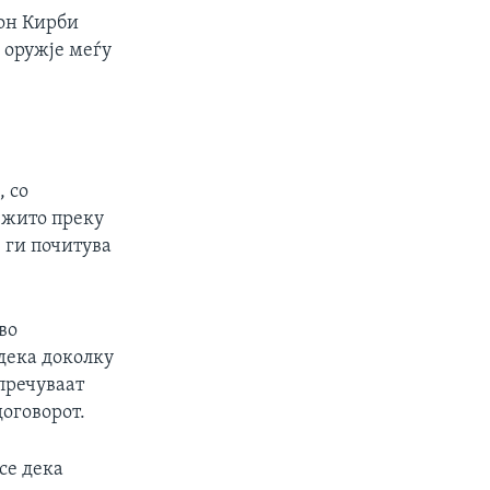
Џон Кирби
 оружје меѓу
, со
 жито преку
 ги почитува
во
 дека доколку
пречуваат
договорот.
се дека