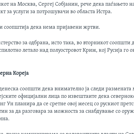
от на Москва, Сергеј Собјанин, рече дека паѓањето н
кт за услуги за потрошувачи во областа Истра.
ти соопштија дека нема пријавени жртви.
терство за одбрана, исто така, во вторникот соопшти 
пилотно летало над полуостровот Крим, кој Русија го о
верна Кореја
 денеска соопшти дека внимателно ја следи размената 
ејските официјални лица по извештаите дека севернок
г Ун планира да се сретне овој месец со рускиот прет
н за да разговара за можноста за снабдување со оружј
ина.