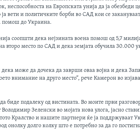
к, неспособноста на Европската унија да ја обезбеди ц
ја вети и политичките борби во САД кои се закануваат
 помош до Украина.
нија соопшти дека нејзината воена помош од 5,7 мили
на второ место по САД и дека земјата обучила 30.000 
 дека може да дочека да заврши оваа војна и дека Запа
воето внимание на друго место“, рече Камерон во изјава
да биде подалеку од вистината. Во моите први разгово
 Володимир Зеленски во мојата нова улога, јасно став
тото Кралство и нашите партнери ќе ја поддржуваат У
од онолку долго колку што е потребно за да го постигна