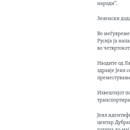
народи“.
Зеленски дода
Во меѓувреме,
Русија ја нап
во четвртокот
Наодите од Л
здравје Јеил 
преместување
Извештајот по
транспортира
Јеил идентиф
центар Дубрав
година до мај