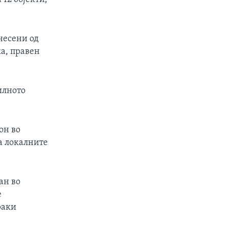
несени од
ка, правен
илното
он во
ја локалните
ан во
е
раки