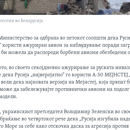
есени во Белорусија
Министерство за одбрана во петокот соопшти дека Руси
о“ користи ажуриран авион за набљудување поради за
 би можела да распореди борбени авиони обезбедени о
о, во своето секојдневно ажурирање за руската инваз
 дека Русија „најверојатно“ го користи A-50 МЕЈНСТЕЈ 
 вели дека најновата верзија на Мејнстеј, која првпат
 може да забележувајте противнички авиони на подолг
модели.
, украинскиот претседател Володимир Зеленски во сво
браќање во четвртокот рече дека „Русија изгубила над
 Море за себе како отскочна даска за агресија против