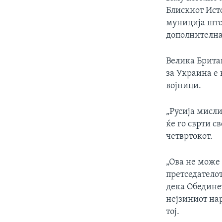
Блискиот Исто
муниција што 
дополнителна
Велика Брита
за Украина е 
војници.
„Русија мисли
ќе го сврти с
четвртокот.
„Ова не може 
претседателот
дека Обедине
нејзиниот нар
тој.