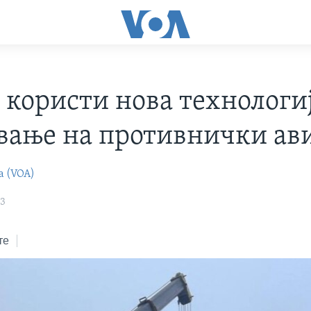
 користи нова технологиј
вање на противнички ав
а (VOA)
23
те