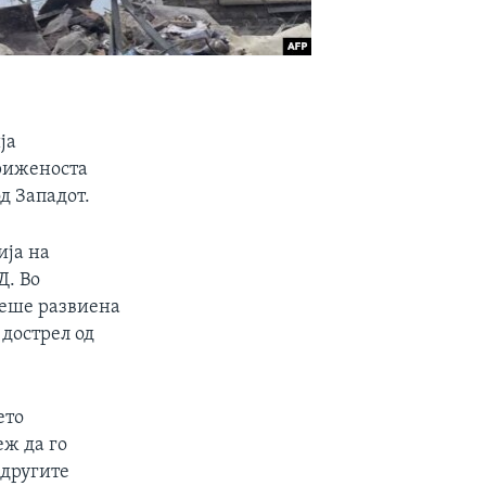
ја
гриженоста
д Западот.
ија на
Д. Во
 беше развиена
 дострел од
ето
еж да го
 другите