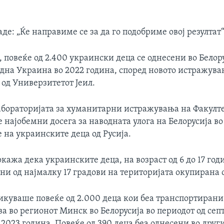
де: „Ќе направиме се за да го подобриме овој резултат“
 повеќе од 2.400 украински деца се однесени во Белор
адна Украина во 2022 година, според новото истражува
 од Универзитетот Јеил.
абораторијата за хуманитарни истражувања на Факултет
се најобемни досега за наводната улога на Белорусија в
 на украинските деца од Русија.
кажа дека украинските деца, на возраст од 6 до 17 год
ни од најмалку 17 градови на територијата окупирана 
икуваше повеќе од 2.000 деца кои беа транспортирани
а во регионот Минск во Белорусија во периодот од се
 2023 година. Повеќе од 390 деца беа однесени во други