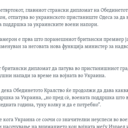
четвртокот, главниот странски дипломат на Обединетот
он, отпатува во украинското пристаниште Одеса за да 
 поддршка за украинските воени напори.
Камерон е прва што поранешниот британски премиер ј
именуван за неговата нова функција министер за над
т британски дипломат да патува во пристанишниот град
ушни напади за време на војната во Украина.
дека Обединетото Кралство ќе продолжи да дава каква
ршка за Украина, „но пред сè, воената поддршка што в
ледната година, туку колку и да е потребно“.
е кога Украина се соочи со значителни неуспеси во во
и насочување на вниманието кон војната меѓу Израел 