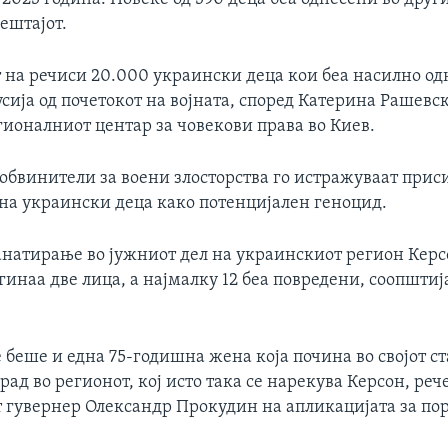
вештајот.
т на речиси 20.000 украински деца кои беа насилно од
сија од почетокот на војната, според Катерина Рашевс
гионалниот центар за човекови права во Киев.
обвинители за воени злосторства го истражуваат прис
на украински деца како потенцијален геноцид.
ранатирање во јужниот дел на украинскиот регион Керс
гинаа две лица, а најмалку 12 беа повредени, соопшти
беше и една 75-годишна жена која почина во својот ст
рад во регионот, кој исто така се нарекува Керсон, реч
 гувернер Олександр Прокудин на апликацијата за по