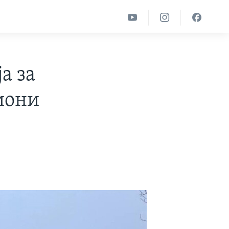
а за
иони