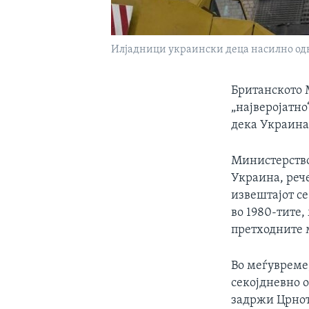
Илјадници украински деца насилно одн
Британското 
„најверојатн
дека Украина
Министерствот
Украина, рече
извештајот се
во 1980-тите,
претходните 
Во меѓувреме
секојдневно о
задржи Црното