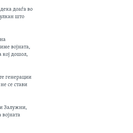
дека доаѓа во
вулкан што
 на
име војната,
а кој дошол,
ите генерации
 не се стави
ри Залужни,
 војната