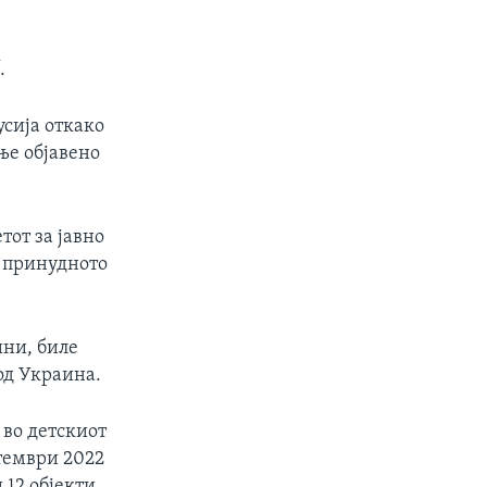
.
усија откако
ње објавено
от за јавно
о принудното
ини, биле
од Украина.
 во детскиот
птември 2022
 12 објекти,