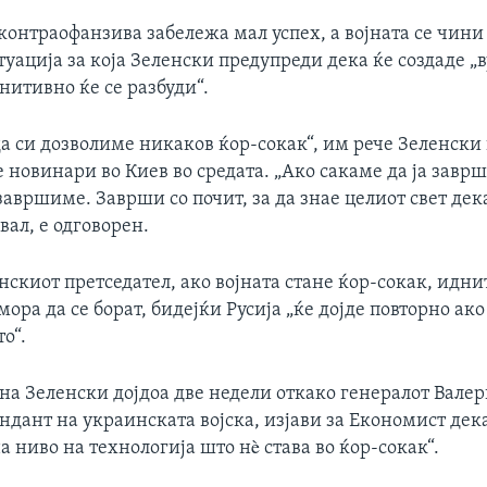
онтраофанзива забележа мал успех, а војната се чини 
туација за која Зеленски предупреди дека ќе создаде „
нитивно ќе се разбуди“.
а си дозволиме никаков ќор-сокак“, им рече Зеленски
новинари во Киев во средата. „Ако сакаме да ја заврш
завршиме. Заврши со почит, за да знае целиот свет дек
вал, е одговорен.
скиот претседател, ако војната стане ќор-сокак, идн
ора да се борат, бидејќи Русија „ќе дојде повторно ако
о“.
на Зеленски дојдоа две недели откако генералот Вале
дант на украинската војска, изјави за Економист дека
а ниво на технологија што нè става во ќор-сокак“.