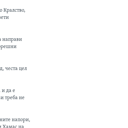
о Кралство,
вети
а направи
ворешни
, честа цел
 и да е
и треба не
ените напори,
и Хамас на