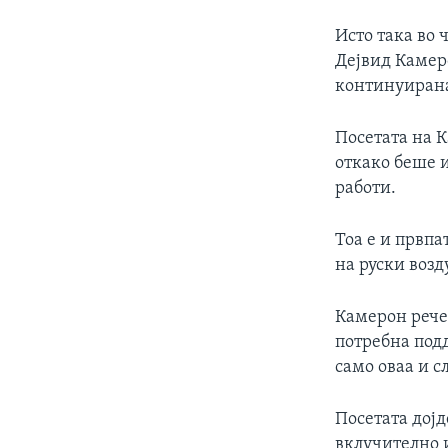
Исто така во 
Дејвид Камер
континуирана
Посетата на 
откако беше 
работи.
Тоа е и првпа
на руски возд
Камерон рече 
потребна подд
само оваа и с
Посетата дојд
вклучително 