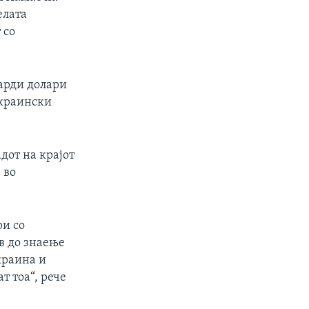
елата
 со
јарди долари
украински
дот на крајот
 во
ри со
ив до знаење
краина и
т тоа“, рече