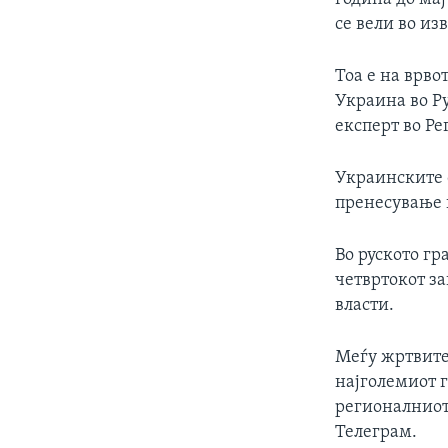
се вели во из
Тоа е на врво
Украина во Ру
експерт во Ре
Украинските 
пренесување 
Во руското г
четвртокот за
власти.
Меѓу жртвите 
најголемиот г
регионалниот
Телеграм.