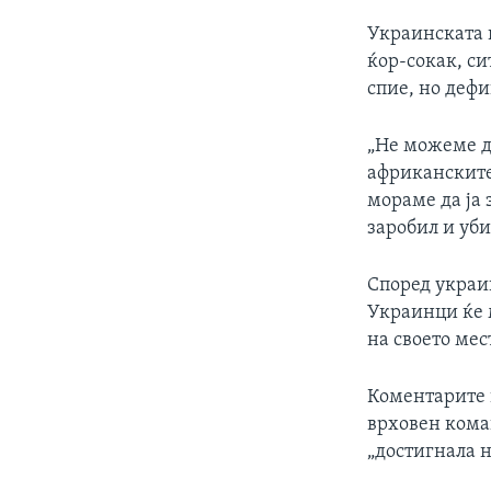
Украинската к
ќор-сокак, си
спие, но дефи
„Не можеме д
африканските 
мораме да ја 
заробил и уби
Според украин
Украинци ќе м
на своето мест
Коментарите 
врховен коман
„достигнала н