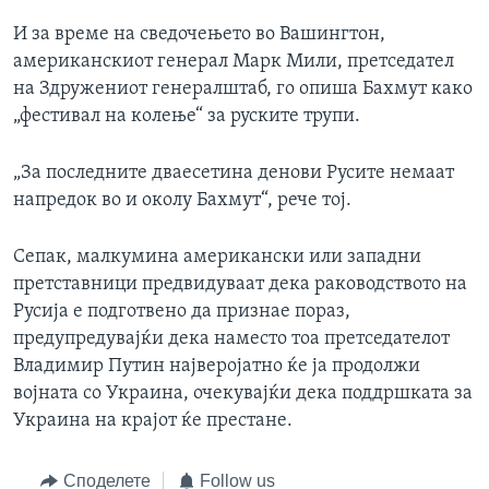
И за време на сведочењето во Вашингтон,
американскиот генерал Марк Мили, претседател
на Здружениот генералштаб, го опиша Бахмут како
„фестивал на колење“ за руските трупи.
„За последните дваесетина денови Русите немаат
напредок во и околу Бахмут“, рече тој.
Сепак, малкумина американски или западни
претставници предвидуваат дека раководството на
Русија е подготвено да признае пораз,
предупредувајќи дека наместо тоа претседателот
Владимир Путин најверојатно ќе ја продолжи
војната со Украина, очекувајќи дека поддршката за
Украина на крајот ќе престане.
Споделете
Follow us