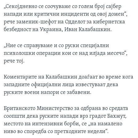
„Секојдневно се соочуваме со голем број сајбер
напади или критични инциденти од овој домен“,
рече заменик-шефот на Одделот за кибернетска
безбедност на Украина, Иван Калабашкин.
„Ние се справуваме и со руски специјални
психолошки операции кои се над илјада месечо“,
рече тој.
Коментарите на Калабашкин доаѓаат во време кога
западните официјални лица известуваат дека
руските воени напори се забавени.
Британското Министерство за одбрана во средата
соопшти дека руските напади врз градот Бахмут,
местото на интензивни борби, се „на намалено
ниво во споредба со претходните недели“.