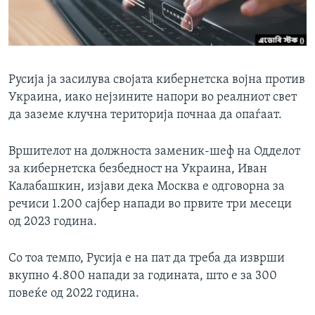
ИНТЕРВЈУА
Јазици
Русија ја засилува својата кибернетска војна против
Украина, иако нејзините напори во реалниот свет
да заземе клучна територија почнаа да опаѓаат.
Вршителот на должноста заменик-шеф на Одделот
за кибернетска безбедност на Украина, Иван
Калабашкин, изјави дека Москва е одговорна за
речиси 1.200 сајбер напади во првите три месеци
од 2023 година.
Со тоа темпо, Русија е на пат да треба да изврши
вкупно 4.800 напади за годината, што е за 300
повеќе од 2022 година.