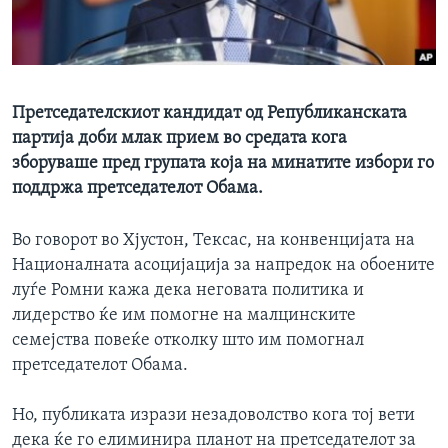
ИНТЕРВЈУА
Јазици
Претседателскиот кандидат од Републиканската
партија доби млак прием во средата кога
зборуваше пред групата која на минатите избори го
поддржа претседателот Обама.
Во говорот во Хјустон, Тексас, на конвенцијата на
Националната асоцијација за напредок на обоените
луѓе Ромни кажа дека неговата политика и
лидерство ќе им помогне на малцинските
семејства повеќе отколку што им помогнал
претседателот Обама.
Но, публиката изрази незадоволство кога тој вети
дека ќе го елиминира планот на претседателот за