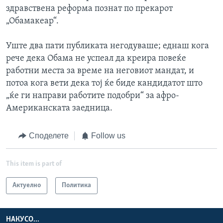
здравствена реформа познат по прекарот
„Обамакеар“.
Уште два пати публиката негодуваше; еднаш кога
рече дека Обама не успеал да креира повеќе
работни места за време на неговиот мандат, и
потоа кога вети дека тој ќе биде кандидатот што
„ќе ги направи работите подобри“ за афро-
Американската заедница.
Споделете
Follow us
This item is part of
Актуелно
Политика
НАКУСО...