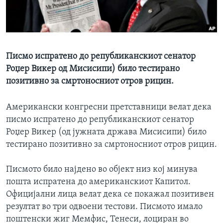
ИНТЕРВЈУА
Јазици
Писмо испратено до републиканскиот сенатор
Роџер Викер од Мисисипи) било тестирано
позитивно за смртоносниот отров рицин.
Американски конгресни претставници велат дека
писмо испратено до републиканскиот сенатор
Роџер Викер (од јужната држава Мисисипи) било
тестирано позитивно за смртоносниот отров рицин.
Писмото било најдено во објект низ кој минува
пошта испратена до американскиот Капитол.
Официјални лица велат дека се покажал позитивен
резултат во три одвоени тестови. Писмото имало
поштенски жиг Мемфис, Тенеси, лоциран во