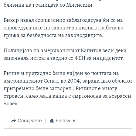
близина на границата со Мисисипи.
Викер издал соопштение заблагодарувајќи се на
спроведувачите на законот за нивната работа во
грижа за безбедноста на законодавците.
Полицијата на американскиот Капитол вели дека
започнала истрага заедно со ФБИ за инцидентот.
Рицин и претходно беше најден во поштата на
американскиот Сенат, во 2004, заради што објектот
привремено беше затворен . Рицинот е многу
отровен, само мала капка е смртоносна за возрасен
човек.
Споделете
Follow us