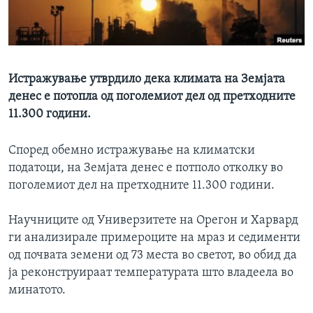
ИНТЕРВЈУА
Јазици
Истражување утврдило дека климата на Земјата
денес е потопла од поголемиот дел од претходните
11.300 години.
Според обемно истражување на климатски
податоци, на Земјата денес е потполо отколку во
поголемиот дел на претходните 11.300 години.
Научниците од Универзитете на Орегон и Харвард
ги анализирале примероците на мраз и седименти
од почвата земени од 73 места во светот, во обид да
ја реконструираат температурата што владеела во
минатото.