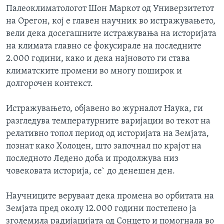
Палеоклиматологот Шон Маркот од Универзитетот
на Орегон, кој е главен научник во истражувањето,
вели дека досегашните истражувања на историјата
на климата главно се фокусирале на последните
2.000 години, како и дека најновото ги става
климатските промени во многу поширок и
долгорочен контекст.
Истражувањето, објавено во журналот Наука, ги
разгледува температурните варијации во текот на
релативно топол период од историјата на Земјата,
познат како Холоцен, што започнал по крајот на
последното Ледено доба и продолжува низ
човековата историја, се` до денешен ден.
Научниците веруваат дека промена во орбитата на
Земјата пред околу 12.000 години постепено ја
зголемила радијацијата од Сонцето и помогнала во