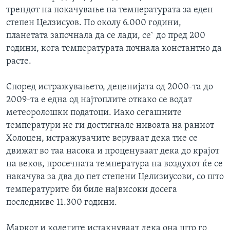
трендот на покачување на температурата за еден
степен Целзисуов. По околу 6.000 години,
планетата започнала да се лади, се` до пред 200
години, кога температурата почнала константно да
расте.
Според истражувањето, деценијата од 2000-та до
2009-та е една од најтоплите откако се водат
метеоролошки податоци. Иако сегашните
температури не ги достигнале нивоата на раниот
Холоцен, истражувачите веруваат дека тие се
движат во таа насока и проценуваат дека до крајот
на веков, просечната температура на воздухот ќе се
накачува за два до пет степени Целизиусови, со што
температурите би биле највисоки досега
последниве 11.300 години.
Маркот и колегите истакнуваат дека она што го