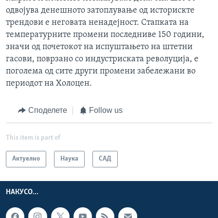
одвојува денешното затоплување од историскте
трендови е неговата ненадејност. Стапката на
температурните промени последниве 150 години,
значи од почетокот на испуштањето на штетни
гасови, поврзано со индустриската револуција, е
поголема од сите други промени забележани во
периодот на Холоцен.
Споделете
Follow us
This item is part of
Актуелно
Наука
САД
НАКУСО...