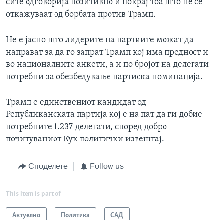
сите одговорија позитивно и покрај тоа што не се
откажуваат од борбата против Трамп.
Не е јасно што лидерите на партиите можат да
направат за да го запрат Трамп кој има предност и
во националните анкети, а и по бројот на делегати
потребни за обезбедување партиска номинација.
Трамп е единствениот кандидат од
Републиканската партија кој е на пат да ги добие
потребните 1.237 делегати, според добро
почитуваниот Кук политички извештај.
Споделете
Follow us
This item is part of
Актуелно
Политика
САД