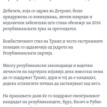
Дебатата, која се одржа во Детроит, беше
придружена со извикувања, лични навреди и
недолични забелешки што стана обележје на 2016
републиканската трка за претседател.
Бомбастичниот стил на Трамп и често екстремните
позиции го оддалечија од јадрото на
Републиканската партија.
Многу републикански законодавци и водечки
личности на партијата изјавија дека никогаш нема
да го поддржат Трамп, дури и тој да е кандидат,
додека останатите почнаа да застануваат зад него.
На прашањето дали ќе го поддржат евентуалниот
кандидат на републиканците, Круз, Касич и Рубио