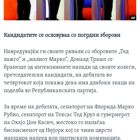
ИНТЕРВЈУА
Јазици
Кандидатите се ословуваа со погрдни зборови
Навредувајќи ги своите ривали со зборовите „Тед
лажго“ и „малиот Марко“, Доналд Трамп се
бранеше од интензивните напади од своите колеги,
претседателски кандидати, на дебатата во
четвртокот која покажа дека има длабоки знаци на
поделба во Републиканската партија.
За време на дебатата, сенаторот на Флорида Марко
Рубио, сенаторот на Тексас Тед Круз и гувернерот
на Охајо Џон Касич, жестоко го напаѓаа
биснисменот од Њујорк кој се чини цврсто
маршира напред кон партиската номинација.