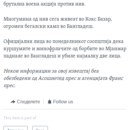
брутална воена акција против нив.
Многумина од нив сега живеат во Кокс Базар,
огромен бегалски камп во Бангладеш.
Официјални лица во понеделникот соопштија дека
куршумите и минофрлачите од борбите во Мјанмар
паднале во Бангладеш и убиле најмалку две лица.
Некои информации за овој извештај беа
обезбедени од Асошиетед прес и агенцијата Франс
прес.
Споделете
Follow us
This item is part of