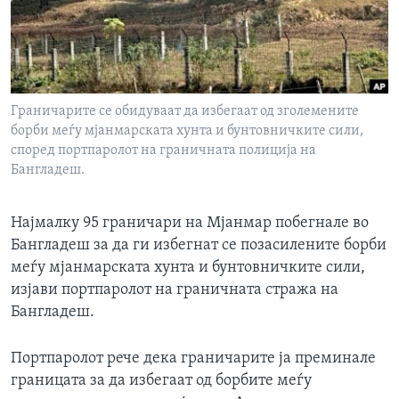
ИНТЕРВЈУА
Јазици
Граничарите се обидуваат да избегаат од зголемените
борби меѓу мјанмарската хунта и бунтовничките сили,
според портпаролот на граничната полиција на
Бангладеш.
Најмалку 95 граничари на Мјанмар побегнале во
Бангладеш за да ги избегнат се позасилените борби
меѓу мјанмарската хунта и бунтовничките сили,
изјави портпаролот на граничната стража на
Бангладеш.
Портпаролот рече дека граничарите ја преминале
границата за да избегаат од борбите меѓу