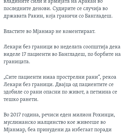
владините сили и армијата на Аракан во
последните денови. Судирите се случија во
државата Ракин, која граничи со Бангладеш.
Властите во Мјанмар не коментираат.
Лекари без граници во неделата соопштија дека
виделе 17 пациенти во Бангладеш, по борбите на
границата.
„Сите пациенти имаа прострелни рани“, рекоа
Лекари без граници. Двајца од пациентите се
здобиле со рани опасни по живот, а петмина се
тешко ранети.
Во 2017 година, речиси еден милион Рохинџи,
муслиманско малцинство кое живееше во
Мјанмар, беа принудени да избегаат поради