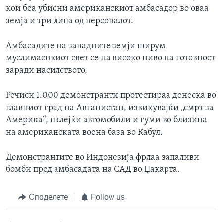
кои беа убиени американскиот амбасадор во оваа
земја и три лица од персоналот.
Амбасадите на западните земји ширум
муслимаснкиот свет се на високо ниво на готовност
заради насилството.
Речиси 1.000 демонстранти протестираа денеска во
главниот град на Авганистан, извикувајќи „смрт за
Америка“, палејќи автомобили и гуми во близина
на американската воена база во Кабул.
Демонстрантите во Индонезија фрлаа запаливи
бомби пред амбасадата на САД во Џакарта.
Споделете
Follow us