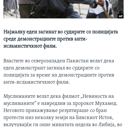
ИНТЕРВЈУА
Јазици
Најмалку еден загинат во судирите со полицијата
среде демонстрациите против анти-
исламистичкиот филм.
Властите во северозападен Пакистан велат дека
еден демонстрант загинал во судирите со
полицијата за време на демонстрациите против
анти-исламистичкиот филм.
Муслиманите велат дека филмот „Невиноста на
муслиманите“ е навредлив за пророкот Мухамед.
Неговото прикажување резултираше со бран
протести низ неколку земји на Блискиот Исток,
вклучувајќи ги оние минатата недела во Либија, во