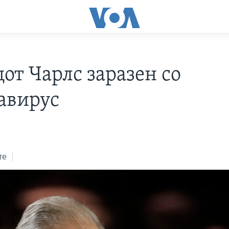
от Чарлс заразен со
авирус
те