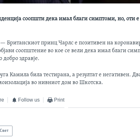
денција соопшти дека имал благи симптоми, но, оти е
 —
Британскиот принц Чарлс е позитивен на коронавир
бјави соопштение во кое се вели дека имал благи сим
о добро здравје.
уга Камила била тестирана, а резултат е негативен. Дв
амоизолација во нивниот дом во Шкотска.
те
Follow us
Print
Свет