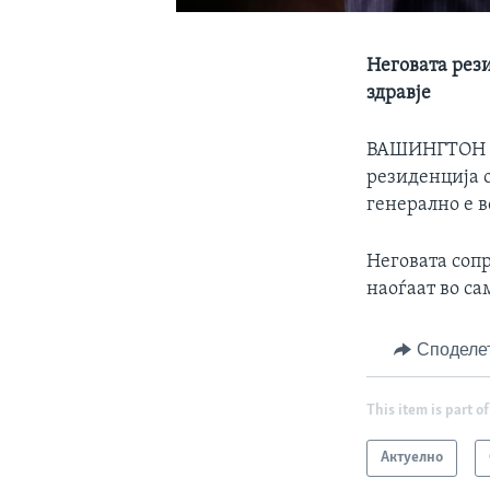
Неговата рези
здравје
ВАШИНГТОН
резиденција о
генерално е в
Неговата сопр
наоѓаат во с
Споделе
This item is part of
Актуелно