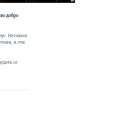
 во добро
ус.
Неговата
птоми, и оти
ајцата се