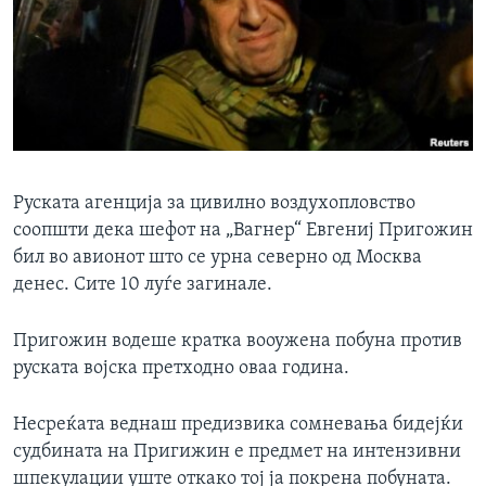
ИНТЕРВЈУА
Јазици
Руската агенција за цивилно воздухопловство
соопшти дека шефот на „Вагнер“ Евгениј Пригожин
бил во авионот што се урна северно од Москва
денес. Сите 10 луѓе загинале.
Пригожин водеше кратка вооужена побуна против
руската војска претходно оваа година.
Несреќата веднаш предизвика сомневања бидејќи
судбината на Пригижин е предмет на интензивни
шпекулации уште откако тој ја покрена побуната.