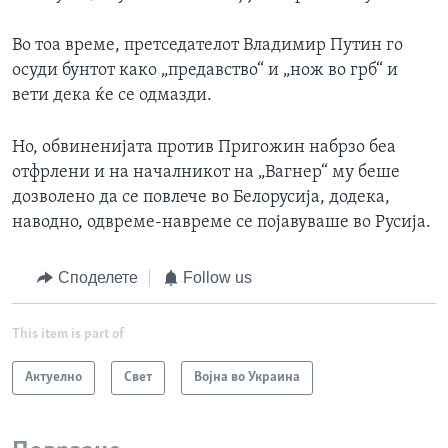
Во тоа време, претседателот Владимир Путин го
осуди бунтот како „предавство“ и „нож во грб“ и
вети дека ќе се одмазди.
Но, обвиненијата против Пригожин набрзо беа
отфрлени и на началникот на „Вагнер“ му беше
дозволено да се повлече во Белорусија, додека,
наводно, одвреме-навреме се појавуваше во Русија.
Споделете
Follow us
This item is part of
Актуелно
Свет
Војна во Украина