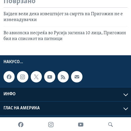
Поврзано
Бајден вели дека извештајот за смртта на Пригожин не е
изненадувачки
Во авионска несреќа во Русија загинаа 10 лица, Пригожин
бил на списокот на патници
НАКУСО...
ИНФО
ГЛАС НА АМЕРИКА
Глас на Америка © 2026 VOA, Inc. Сите права задржани.