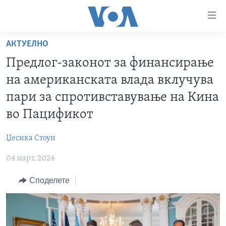
Линкови
за
пристапност
АКТУЕЛНО
ДОМА
Премини
Предлог-законот за финансирање
на
РУБРИКИ
на американската влада вклучува
главната
ФОТОГАЛЕРИИ
САД
содржина
пари за спротивставување на Кина
Премини
ДОКУМЕНТАРЦИ
МАКЕДОНИЈА
во Пацификот
до
АРХИВИРАНА ПРОГРАМА
СВЕТ
страната
Џесика Стоун
ЗА НАС
за
ЕКОНОМИЈА
NEWSFLASH - АРХИВА
навигација
04 март, 2024
ПОЛИТИКА
ВЕСТИ ОД САД ВО МИНУТА - АРХИВА
Пребарувај
Learning English
Споделете
ЗДРАВЈЕ
ИЗБОРИ ВО САД 2020 - АРХИВА
НАКУСО...
НАУКА
УМЕТНОСТ И ЗАБАВА