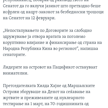
републиканец, побараа од раководството на
Сенатот да го вклучи јазикот што претходно беше
исфрлен од нацрт-законот за безбедносни трошоци
на Сенатот на 12 февруари.
„Непостапувањето по Договорите за слободно
здружување ја отвора вратата за поголемо
коруптивно влијание и финансирање од страна на
Народна Република Кина во регионот“, напишаа
сенаторите.
Лидерите на островот на Пацификот остануваат
внимателни.
Претседателката Хилда Хајне од Маршалските
Острови зборуваше на Денот на сеќавање на
жртвите и преживеаните од нуклеарното
тестирање на 1 март, на 70-годишнината од