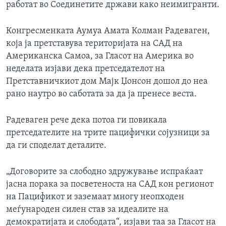
работат во Соединетите држави како неимигранти.
Конгресменката Аумуа Амата Колман Радеваген,
која ја претставува територијата на САД на
Американска Самоа, за Гласот на Америка во
неделата изјави дека претседателот на
Претставничкиот дом Мајк Џонсон дошол до неа
рано наутро во саботата за да ја пренесе веста.
Радеваген рече дека потоа ги повикала
претседателите на трите пацифички сојузници за
да ги споделат деталите.
„Договорите за слободно здружување испраќаат
јасна порака за посветеноста на САД кон регионот
на Пацификот и заземаат многу неопходен
меѓународен силен став за идеалите на
демократијата и слободата“, изјави таа за Гласот на