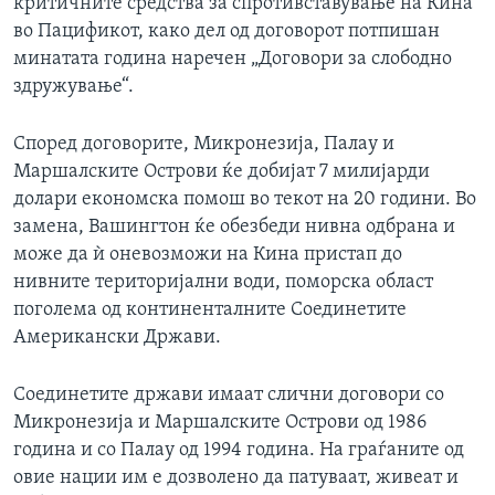
критичните средства за спротивставување на Кина
во Пацификот, како дел од договорот потпишан
минатата година наречен „Договори за слободно
здружување“.
Според договорите, Микронезија, Палау и
Маршалските Острови ќе добијат 7 милијарди
долари економска помош во текот на 20 години. Во
замена, Вашингтон ќе обезбеди нивна одбрана и
може да ѝ оневозможи на Кина пристап до
нивните територијални води, поморска област
поголема од континенталните Соединетите
Американски Држави.
Соединетите држави имаат слични договори со
Микронезија и Маршалските Острови од 1986
година и со Палау од 1994 година. На граѓаните од
овие нации им е дозволено да патуваат, живеат и