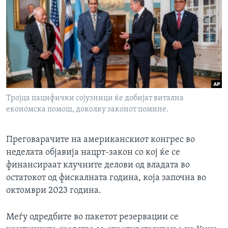
ИНТЕРВЈУА
Јазици
Тројца пацифички сојузници ќе добијат витална
економска помош, доколку законот помине.
Преговарачите на американскиот конгрес во
неделата објавија нацрт-закон со кој ќе се
финансираат клучните делови од владата во
остатокот од фискалната година, која започна во
октомври 2023 година.
Меѓу одредбите во пакетот резервации се