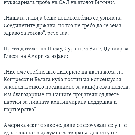
нуклеарната проба на САД на атолот Бикини.
„Нашата нација беше непоколеблив сојузник на
Соединетите држави, но тоа не треба да се зема
здраво за готово“, рече таа.
Претседателот на Палау, Суранџел Випс, Џуниор за
Гласот на Америка изјави:
„Ние сме среќни што лидерите на двата дома на
Конгресот и Белата куќа постигнаа консензус за
законодавството предвидено за акција оваа недела.
Им благодариме на нашите пријатели од двете
партии за нивната континуирана поддршка и
партнерство“.
Американските законодавци се соочуваат со уште
една закана за делумно затворање доколку не