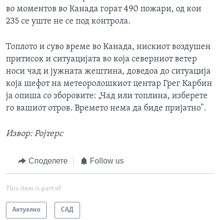
во моментов во Канада горат 490 пожари, од кои
235 се уште не се под контрола.
Топлото и суво време во Канада, нискиот воздушен
притисок и ситуацијата во која северниот ветер
носи чад и јужната жештина, доведоа до ситуација
која шефот на метеоролошкиот центар Грег Карбин
ја опиша со зборовите: „Чад или топлина, изберете
го вашиот отров. Времето нема да биде пријатно".
Извор: Ројтерс
Споделете
Follow us
This item is part of
Актуелно
САД