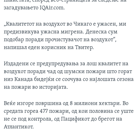
планетата, според веб-страницата за следење на
загадувањето IQAir.com.
„Квалитетот на воздухот во Чикаго е ужасен, ми
предизвикува ужасна мигрена. Денеска сум
подобар поради прочистувачот на воздухот“,
напишал еден корисник на Твитер.
Издадени се предупредувања за лош квалитет на
воздухот поради чад од шумски пожари што горат
низ Канада бидејќи се соочува со најлошата сезона
на пожари во историјата.
Веќе изгоре површина од 8 милиони хектари. Во
средата гореа 477 пожари, од кои половина се уште
не се под контрола, од Пацификот до брегот на
Атлантикот.