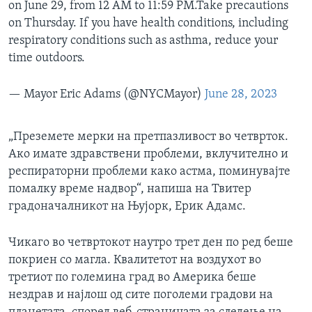
on June 29, from 12 AM to 11:59 PM.Take precautions
on Thursday. If you have health conditions, including
respiratory conditions such as asthma, reduce your
time outdoors.
— Mayor Eric Adams (@NYCMayor)
June 28, 2023
„Преземете мерки на претпазливост во четврток.
Ако имате здравствени проблеми, вклучително и
респираторни проблеми како астма, поминувајте
помалку време надвор“, напиша на Твитер
градоначалникот на Њујорк, Ерик Адамс.
Чикаго во четвртокот наутро трет ден по ред беше
покриен со магла. Квалитетот на воздухот во
третиот по големина град во Америка беше
нездрав и најлош од сите поголеми градови на