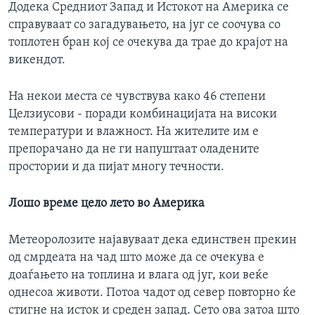
Додека Средниот Запад и Истокот на Америка се
справуваат со загадувањето, на југ се соочува со
топлотен бран кој се очекува да трае до крајот на
викендот.
На некои места се чувствува како 46 степени
Целзиусови - поради комбинацијата на високи
температури и влажност. На жителите им е
препорачано да не ги напуштаат оладените
простории и да пијат многу течности.
Лошо време цело лето во Америка
Метеоролозите најавуваат дека единствен прекин
од смрдеата на чад што може да се очекува е
доаѓањето на топлина и влага од југ, кои веќе
однесоа животи. Потоа чадот од север повторно ќе
стигне на исток и среден запад. Сето ова затоа што