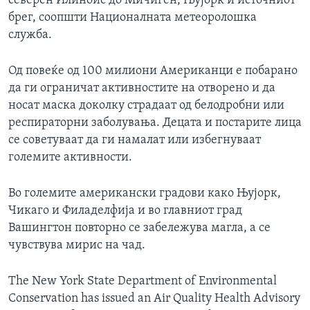
северен Илиноис до Мичиген, Њујорк и источниот
брег, соопшти Националната метеоролошка
служба.
Од повеќе од 100 милиони Американци е побарано
да ги ограничат активностите на отворено и да
носат маска доколку страдаат од белодробни или
респираторни заболувања. Децата и постарите лица
се советуваат да ги намалат или избегнуваат
големите активности.
Во големите американски градови како Њујорк,
Чикаго и Филаделфија и во главниот град
Вашингтон повторно се забележува магла, а се
чувствува мирис на чад.
The New York State Department of Environmental
Conservation has issued an Air Quality Health Advisory