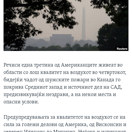
ИНТЕРВЈУА
Јазици
Речиси една третина од Американците живеат во
области со лош квалитет на воздухот во четвртокот,
бидејќи чадот од шумските пожари во Канада го
покрива Средниот запад и источниот дел на САД,
предизвикувајќи нездрави, а на некои места и
опасни услови.
Предупредувањата за квалитетот на воздухот се на
сила за големи делови од Америка, од Висконсин и