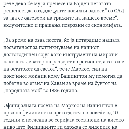
рече дека ќе му ја пренесе на Бајден неговата
решеност да создаде „уште посилни односи“ со САД
за „да се одговори на грижите на нашето време“,
вклучително и прашања поврзани со економијата.
„За време на оваа посета, ќе ја потврдиме нашата
посветеност за поттикнување на нашиот
долгогодишен сојуз како инструмент на мирот и
како катализатор на развојот во регионот, а со тоа и
на остатокот од светот“, рече Маркос, син на
покојниот моќник кому Вашингтон му помогна да
побегне во егзил на Хаваи за време на бунтот на
„народната моќ“ во 1986 година.
Официјалната посета на Маркос на Вашингтон е
прва на филипински претседател по повеќе од 10
години и последна во серијата состаноци на високо
ниво што Филипините ги одржаа со лидерите на