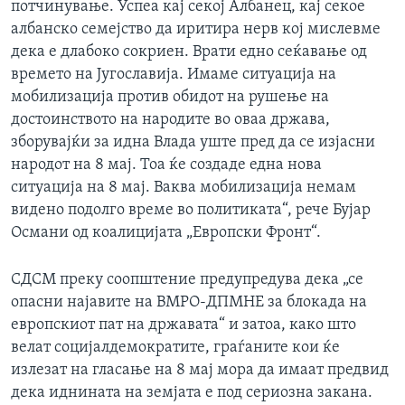
потчинување. Успеа кај секој Албанец, кај секое
албанско семејство да иритира нерв кој мислевме
дека е длабоко сокриен. Врати едно сеќавање од
времето на Југославија. Имаме ситуација на
мобилизација против обидот на рушење на
достоинството на народите во оваа држава,
зборувајќи за идна Влада уште пред да се изјасни
народот на 8 мај. Тоа ќе создаде една нова
ситуација на 8 мај. Ваква мобилизација немам
видено подолго време во политиката“, рече Бујар
Османи од коалицијата „Европски Фронт“.
СДСМ преку соопштение предупредува дека „се
опасни најавите на ВМРО-ДПМНЕ за блокада на
европскиот пат на државата“ и затоа, како што
велат социјалдемократите, граѓаните кои ќе
излезат на гласање на 8 мај мора да имаат предвид
дека иднината на земјата е под сериозна закана.