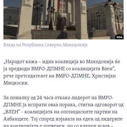
ИНТЕРВЈУА
Јазици
Влада на Република Северна Македонија
„Народот кажа – идна коалиција во Македонија ќе
ја предводи ВМРО-ДПМНЕ со коалицијата Влен“,
рече претседателот на ВМРО-ДПМНЕ, Христијан
Мицкоски.
За помалку од 24 часа откако лидерот на ВМРО-
ДПМНЕ ја испрати оваа порака, стигна одговорот од
„ВЛЕН“ - коалицијата на опозициските партии на
Албанците. Тој според изјавата на еден од лидерите
на коалицијата е потврден, но со клучен услов –