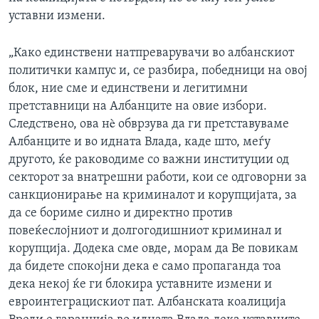
уставни измени.
„Како единствени натпреварувачи во албанскиот
политички кампус и, се разбира, победници на овој
блок, ние сме и единствени и легитимни
претставници на Албанците на овие избори.
Следствено, ова нè обврзува да ги претставуваме
Албанците и во идната Влада, каде што, меѓу
другото, ќе раководиме со важни институции од
секторот за внатрешни работи, кои се одговорни за
санкционирање на криминалот и корупцијата, за
да се бориме силно и директно против
повеќеслојниот и долгогодишниот криминал и
корупција. Додека сме овде, морам да Ве повикам
да бидете спокојни дека е само пропаганда тоа
дека некој ќе ги блокира уставните измени и
евроинтеграцискиот пат. Албанската коалиција