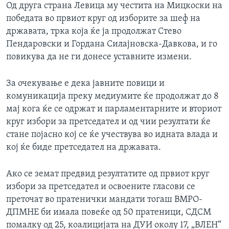
Од друга страна Левица му честита на Мицкоски на
победата во првиот круг од изборите за шеф на
државата, трка која ќе ја продолжат Стево
Пендаровски и Гордана Силајновска-Давкова, и го
повикува да не ги донесе уставните измени.
За очекување е дека јавните повици и
комуникација преку медиумите ќе продолжат до 8
мај кога ќе се одржат и парламентарните и вториот
круг избори за претседател и од чии резултати ќе
стане појасно кој се ќе учествува во идната влада и
кој ќе биде претседател на државата.
Ако се земат предвид резултатите од првиот круг
избори за претседател и освоените гласови се
преточат во пратенички мандати тогаш ВМРО-
ДПМНЕ би имала повеќе од 50 пратеници, СДСМ
помалку од 25, коалицијата на ДУИ околу 17, „ВЛЕН“