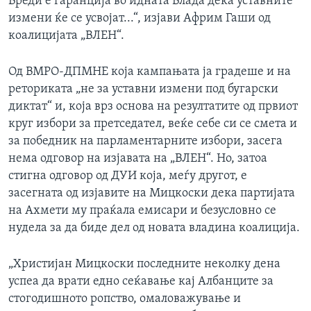
Вреди е гаранција во идната Влада дека уставните
измени ќе се усвојат...“, изјави Африм Гаши од
коалицијата „ВЛЕН“.
Од ВМРО-ДПМНЕ која кампањата ја градеше и на
реториката „не за уставни измени под бугарски
диктат“ и, која врз основа на резултатите од првиот
круг избори за претседател, веќе себе си се смета и
за победник на парламентарните избори, засега
нема одговор на изјавата на „ВЛЕН“. Но, затоа
стигна одговор од ДУИ која, меѓу другот, е
засегната од изјавите на Мицкоски дека партијата
на Ахмети му праќала емисари и безусловно се
нудела за да биде дел од новата владина коалиција.
„Христијан Мицкоски последните неколку дена
успеа да врати едно сеќавање кај Албанците за
стогодишното ропство, омаловажување и