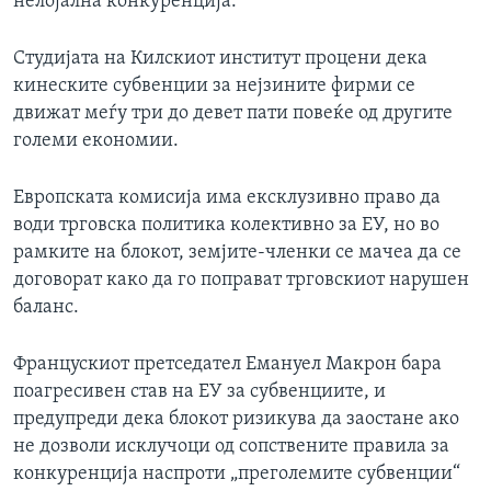
нелојална конкуренција.
Студијата на Килскиот институт процени дека
кинеските субвенции за нејзините фирми се
движат меѓу три до девет пати повеќе од другите
големи економии.
Европската комисија има ексклузивно право да
води трговска политика колективно за ЕУ, но во
рамките на блокот, земјите-членки се мачеа да се
договорат како да го поправат трговскиот нарушен
баланс.
Францускиот претседател Емануел Макрон бара
поагресивен став на ЕУ за субвенциите, и
предупреди дека блокот ризикува да заостане ако
не дозволи исклучоци од сопствените правила за
конкуренција наспроти „преголемите субвенции“