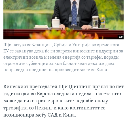
ИНТЕРВЈУА
Јазици
Шји патува во Франција, Србија и Унгарија во време кога
ЕУ се заканува дека ќе ги загрози кинеските индустрии за
електрични возила и зелена енергија со тарифи, поради
огромните субвенции за кои блокот вели дека им дава
неправедна предност на производителите во Кина
Кинескиот претседател Шји Џјинпинг првпат по пет
години оди во Европа следната недела - посета што
може да ги открие европските поделби околу
трговијата со Пекинг и како континентот се
позиционира меѓу САД и Кина.