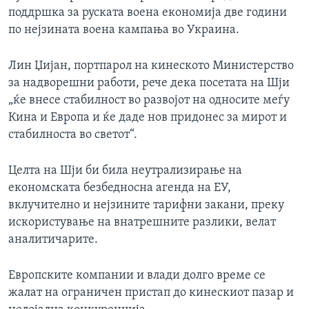
поддршка за руската воена економија две години
по нејзината воена кампања во Украина.
Лин Џијан, портпарол на кинеското Министерство
за надворешни работи, рече дека посетата на Шји
„ќе внесе стабилност во развојот на односите меѓу
Кина и Европа и ќе даде нов придонес за мирот и
стабилноста во светот“.
Целта на Шји би била неутрализирање на
економската безбедносна агенда на ЕУ,
вклучително и нејзините тарифни закани, преку
искористување на внатрешните разлики, велат
аналитичарите.
Европските компании и влади долго време се
жалат на ограничен пристап до кинескиот пазар и