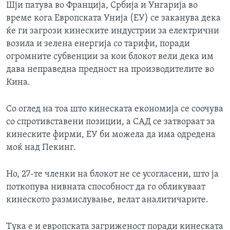
Шји патува во Франција, Србија и Унгарија во
време кога Европската Унија (ЕУ) се заканува дека
ќе ги загрози кинеските индустрии за електрични
возила и зелена енергија со тарифи, поради
огромните субвенции за кои блокот вели дека им
дава неправедна предност на производителите во
Кина.
Со оглед на тоа што кинеската економија се соочува
со спротивставени позиции, а САД се затвораат за
кинеските фирми, ЕУ би можела да има одредена
моќ над Пекинг.
Но, 27-те членки на блокот не се усогласени, што ја
поткопува нивната способност да го обликуваат
кинеското размислување, велат аналитичарите.
Тука е и европската загриженост поради кинеската