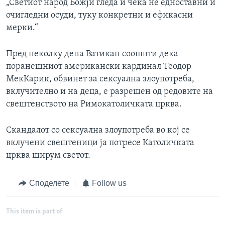
„Светиот народ Божји гледа и чека не едноставни и
очигледни осуди, туку конкретни и ефикасни
мерки.“
Пред неколку дена Ватикан соопшти дека
поранешниот американски кардинал Теодор
МекКарик, обвинет за сексуална злоупотреба,
вклучително и на деца, е разрешен од редовите на
свештенството на Римокатоличката црква.
Скандалот со сексуална злоупотреба во кој се
вклучени свештеници ја потресе Католичката
црква ширум светот.
Споделете
Follow us
This item is part of