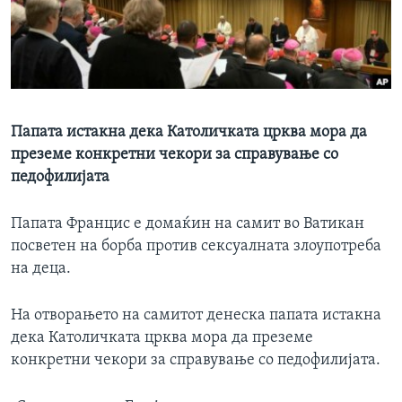
ИНТЕРВЈУА
Јазици
Папата истакна дека Католичката црква мора да
преземе конкретни чекори за справување со
педофилијата
Папата Фрaнцис е домаќин на самит во Ватикан
посветен на борба против сексуалната злоупотреба
на деца.
На отворањето на самитот денеска папата истакна
дека Католичката црква мора да преземе
конкретни чекори за справување со педофилијата.