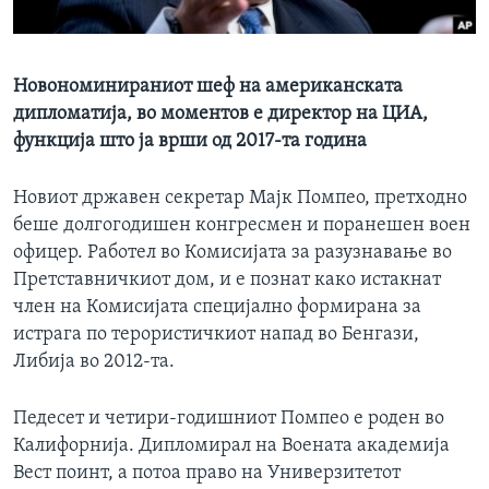
ИНТЕРВЈУА
Јазици
Новономинираниот шеф на американската
дипломатија, во моментов е директор на ЦИА,
функција што ја врши од 2017-та година
Новиот државен секретар Мајк Помпео, претходно
беше долгогодишен конгресмен и поранешен воен
офицер. Работел во Комисијата за разузнавање во
Претставничкиот дом, и е познат како истакнат
член на Комисијата специјално формирана за
истрага по терористичкиот напад во Бенгази,
Либија во 2012-та.
Педесет и четири-годишниот Помпео е роден во
Калифорнија. Дипломирал на Воената академија
Вест поинт, а потоа право на Универзитетот