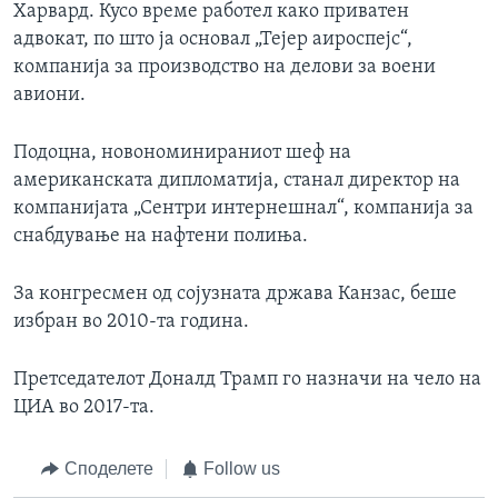
Харвард. Кусо време работел како приватен
адвокат, по што ја основал „Тејер аироспејс“,
компанија за производство на делови за воени
авиони.
Подоцна, новономинираниот шеф на
американската дипломатија, станал директор на
компанијата „Сентри интернешнал“, компанија за
снабдување на нафтени полиња.
За конгресмен од сојузната држава Канзас, беше
избран во 2010-та година.
Претседателот Доналд Трамп го назначи на чело на
ЦИА во 2017-та.
Споделете
Follow us