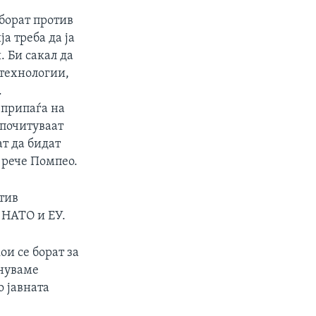
 борат против
а треба да ја
. Би сакал да
 технологии,
.
 припаѓа на
 почитуваат
ат да бидат
, рече Помпео.
тив
 НАТО и ЕУ.
ои се борат за
кнуваме
о јавната