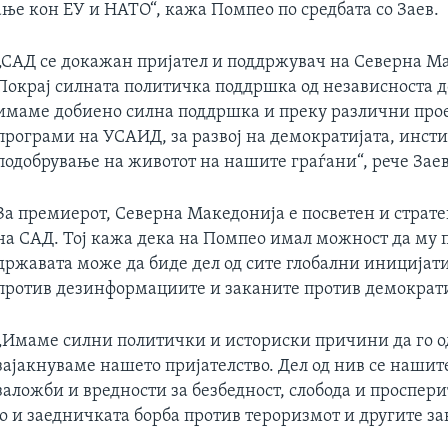
ње кон ЕУ и НАТО“, кажа Помпео по средбата со Заев.
„САД се докажан пријател и поддржувач на Северна М
Покрај силната политичка поддршка од независноста д
имаме добиено силна поддршка и преку различни про
програми на УСАИД, за развој на демократијата, инст
подобрување на животот на нашите граѓани“, рече Заев
За премиерот, Северна Македонија е посветен и страт
на САД. Тој кажа дека на Помпео имал можност да му 
државата може да биде дел од сите глобални иницијати
против дезинформациите и заканите против демократи
„Имаме силни политички и историски причини да го 
зајакнуваме нашето пријателство. Дел од нив се наши
заложби и вредности за безбедност, слобода и проспери
о и заедничката борба против тероризмот и другите за