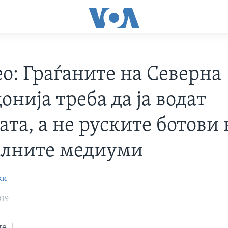
о: Граѓаните на Северна
нија треба да ја водат
та, а не руските ботови 
алните медиуми
ки
019
те