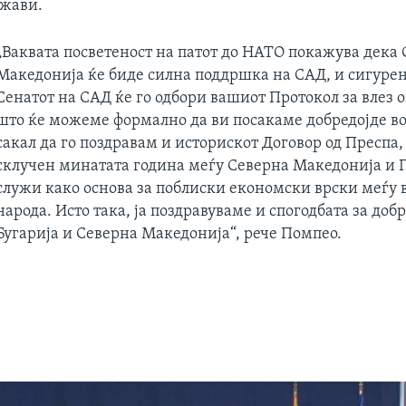
ржави.
„Ваквата посветеност на патот до НАТО покажува дека
Македонија ќе биде силна поддршка на САД, и сигурен
Сенатот на САД ќе го одбори вашиот Протокол за влез о
што ќе можеме формално да ви посакаме добредојде в
сакал да го поздравам и историскот Договор од Преспа,
склучен минатата година меѓу Северна Македонија и Гр
служи како основа за поблиски економски врски меѓу 
народа. Исто така, ја поздравуваме и спогодбата за доб
Бугарија и Северна Македонија“, рече Помпео.