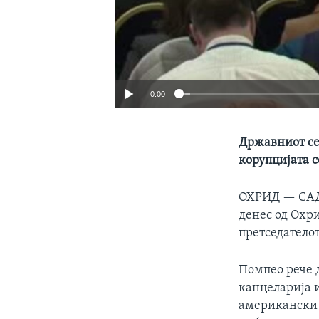
0:00
Државниот се
корупцијата 
ОХРИД —
САД
денес од Охр
претседатело
Помпео рече д
канцеларија и
американски 