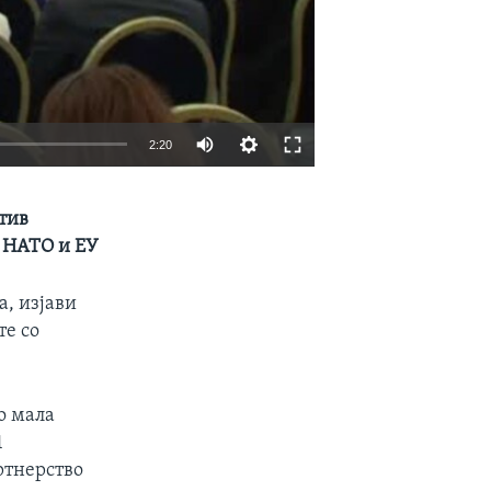
2:20
EMBED
SHARE
тив
о НАТО и ЕУ
, изјави
те со
о мала
1
ртнерство