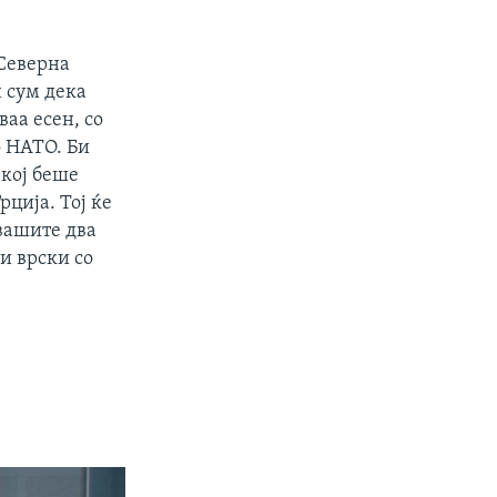
 Северна
 сум дека
ваа есен, со
о НАТО. Би
 кој беше
ција. Тој ќе
вашите два
ри врски со