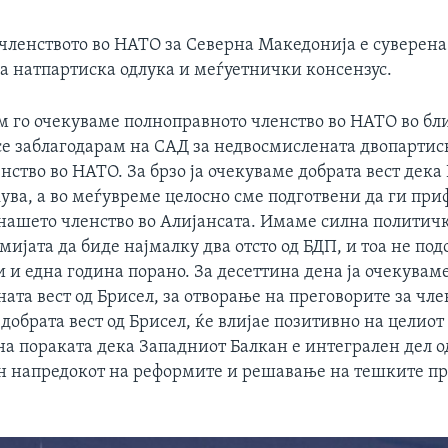
 членството во НАТО за Северна Македонија е суверена 
на натпартиска одлука и меѓуетнички консензус.
м го очекуваме полноправното членство во НАТО во бл
се заблагодарам на САД за недвосмислената двопарти
нство во НАТО. За брзо ја очекуваме добрата вест дека
ува, а во меѓувреме целосно сме подготвени да ги пр
 нашето членство во Алијансата. Имаме силна политичк
мијата да биде најмалку два отсто од БДП, и тоа не под
и и една година порано. За десеттина дена ја очекувам
ата вест од Брисел, за отворање на преговорите за чле
добрата вест од Брисел, ќе влијае позитивно на целиот
а пораката дека Западниот Балкан е интегрален дел о
н напредокот на реформите и решавање на тешките пр