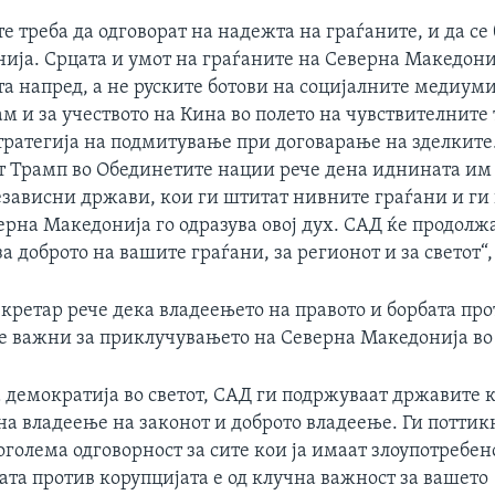
 треба да одговорат на надежта на граѓаните, и да се
ија. Срцата и умот на граѓаните на Северна Македониј
а напред, а не руските ботови на социјалните медиуми
м и за учеството на Кина во полето на чувствителните
тратегија на подмитување при договарање на зделките
т Трамп во Обединетите нации рече дена иднината им
езависни држави, кои ги штитат нивните граѓани и ги
ерна Македонија го одразува овој дух. САД ќе продолж
а доброто на вашите граѓани, за регионот и за светот“
кретар рече дека владеењето на правото и борбата про
се важни за приклучувањето на Северна Македонија во
 демократија во светот, САД ги подржуваат државите к
на владеење на законот и доброто владеење. Ги потти
оголема одговорност за сите кои ја имаат злоупотребен
ата против корупцијата е од клучна важност за вашето