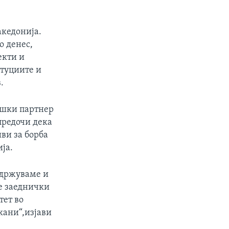
акедонија.
о денес,
екти и
итуциите и
.
ешки партнер
предочи дека
ви за борба
ја.
одржуваме и
те заеднички
тет во
кани“,изјави