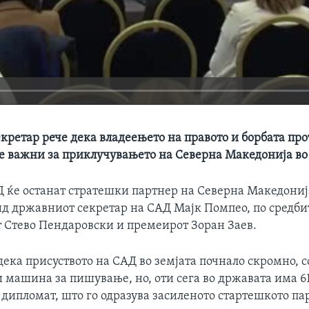
кретар рече дека владеењето на правото и борбата про
се важни за приклучувањето на Северна Македонија в
 ќе останат стратешки партнер на Северна Македонија
ид државниот секретар на САД Мајк Помпео, по средби
т Стево Пендаровски и премеирот Зоран Заев.
ека присуството на САД во земјата почнало скромно, с
 машина за пишување, но, оти сега во државата има 6
дипломат, што го одразува засиленото стартешкото па