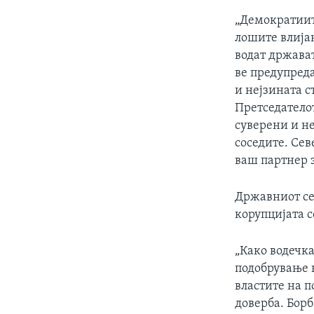
„Демократиите
лошите влијан
водат држават
ве предупреда
и нејзината с
Претседатело
суверени и н
соседите. Сев
ваш партнер з
Државниот се
корупцијата 
„Како водечка
подобрување 
властите на п
доверба. Борб