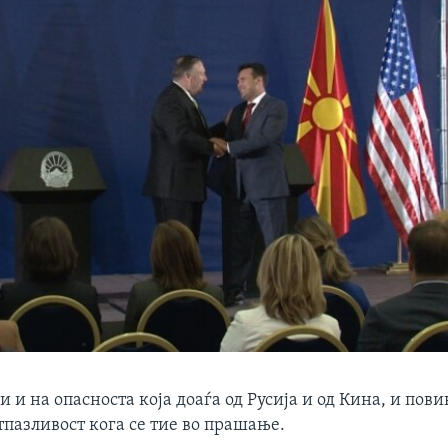
и и на опасноста која доаѓа од Русија и од Кина, и пови
пазливост кога се тие во прашање.