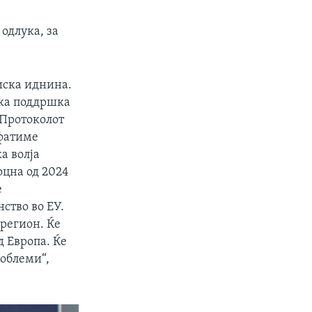
одлука, за
иска иднина.
ска поддршка
 Протоколот
ифатиме
а волја
оцна од 2024
е
нство во ЕУ.
 регион. Ќе
д Европа. Ќе
облеми“,