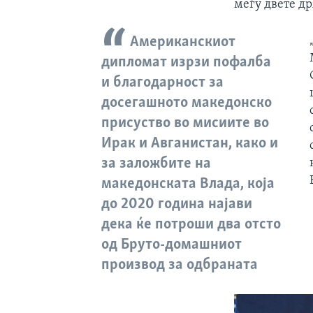
меѓу двете д
Американскиот
дипломат изрзи пофалба
и благодарност за
досегашното македонско
присуство во мисиите во
Ирак и Авганистан, како и
за заложбите на
македонската Влада, која
до 2020 година најави
дека ќе потроши два отсто
од Бруто-домашниот
производ за одбраната