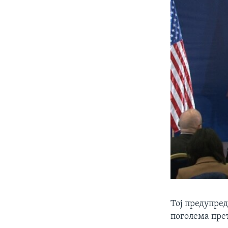
Тој предупред
поголема прет