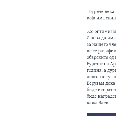
Тој рече дека
која има сил
„Со оптимиза
Сакам да им 
за нашето чле
ќе се ратифик
обврските од
Буџетот на Ар
година, а дур
долгоочекуван
Верувам дека 
биде испратен
биде награде
кажа Заев.