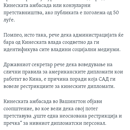
Кинеската амбасада или конзуларни
претставништва, ако публиката е поголема од 50
луѓе.
Помпео, исто така, рече дека администрацијата ќе
бара од Кинеската влада соодветно да ги
идентификува сите владини социјални медиуми.
Државниот секретар рече дека воведување на
слични правила за американските дипломати кои
работат во Кина, е причина поради која САД ги
вовеле рестрикциите за кинеските дипломати.
Кинеската амбасада во Вашингтон објави
соопштение, во кое вели дека овој потег
претставува „уште една неоснована рестрикција и
пречка“ за нивниот дипломатски персонал.