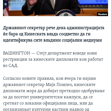
ИНТЕРВЈУА
Јазици
Државниот секретар рече дека администрацијата
ќе бара од Кинеската влада соодветно да ги
идентификува сите владини социјални медиуми
ВАШИНГТОН —
Стејт департмент воведе нови
рестрикции за кинеските дипломати кои работат
во САД.
Согласно новите правила, кои вчера ги најави
државниот секретар Мајк Помпео, кинеските
дипломати мора да добијат претходно одобрување
за да посетат универзитетски кампуси, да се
сретнат со локални официјални лица, или да
организираат културни настани надвор од