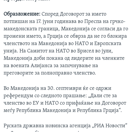
Образложение:
Според Договорот за името
потпишан на 17. јуни годинава во Преспа на грчко-
македонската граница, Македонија се согласи да го
промени името, а Грција се обврза да не го блокира
членството на Македонија во НАТО и Европската
унија. На Самитот на НАТО во Брисел во јули,
Македонија доби покана од лидерите на членките
на воената Алијанса за започнување на
преговорите за полноправно членство.
Во Македонија на 30. септември ќе се одржи
референдум со следното прашање: „Дали сте за
членство во ЕУ и НАТО со прифаќање на Договорот
меѓу Република Македонија и Република Грција“.
Руската државна новинска агенција „РИА Новости“