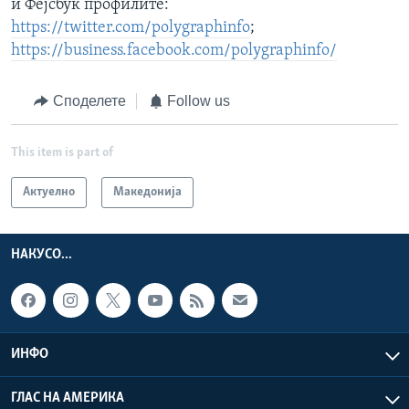
и Фејсбук профилите:
https://twitter.com/polygraphinfo
;
https://business.facebook.com/polygraphinfo/
Споделете
Follow us
This item is part of
Актуелно
Македонија
НАКУСО...
ИНФО
ГЛАС НА АМЕРИКА