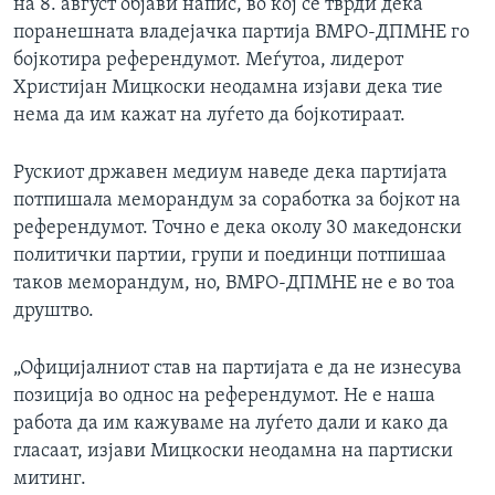
на 8. август објави напис, во кој се тврди дека
поранешната владејачка партија ВМРО-ДПМНЕ го
бојкотира референдумот. Меѓутоа, лидерот
Христијан Мицкоски неодамна изјави дека тие
нема да им кажат на луѓето да бојкотираат.
Рускиот државен медиум наведе дека партијата
потпишала меморандум за соработка за бојкот на
референдумот. Точно е дека околу 30 македонски
политички партии, групи и поединци потпишаа
таков меморандум, но, ВМРО-ДПМНЕ не е во тоа
друштво.
„Официјалниот став на партијата е да не изнесува
позиција во однос на референдумот. Не е наша
работа да им кажуваме на луѓето дали и како да
гласаат, изјави Мицкоски неодамна на партиски
митинг.