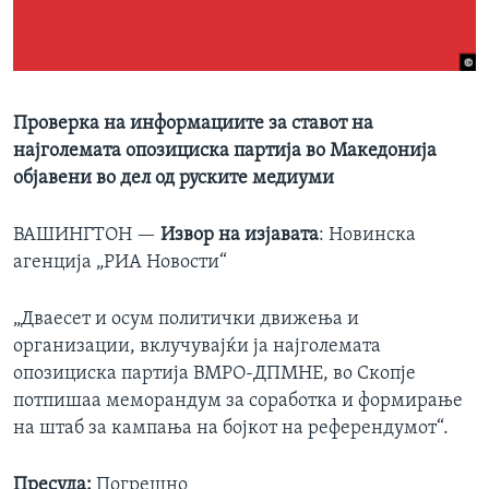
ИНТЕРВЈУА
Јазици
Проверка на информациите за ставот на
најголемата опозициска партија во Македонија
објавени во дел од руските медиуми
ВАШИНГТОН —
Извор на изјавата
: Новинска
агенција „РИА Новости“
„Дваесет и осум политички движења и
организации, вклучувајќи ја најголемата
опозициска партија ВМРО-ДПМНЕ, во Скопје
потпишаа меморандум за соработка и формирање
на штаб за кампања на бојкот на референдумот“.
Пресуда:
Погрешно