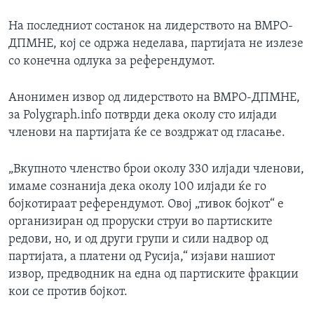
На последниот состанок на лидерството на ВМРО-
ДПМНЕ, кој се одржа неделава, партијата не излезе
со конечна одлука за референдумот.
Анонимен извор од лидерството на ВМРО-ДПМНЕ,
за Polygraph.info потврди дека околу сто илјади
членови на партијата ќе се воздржат од гласање.
„Вкупното членство брои околу 330 илјади членови,
имаме сознанија дека околу 100 илјади ќе го
бојкотираат референдумот. Овој „тивок бојкот“ е
организиран од проруски струи во партиските
редови, но, и од други групи и сили надвор од
партијата, а платени од Русија,“ изјави нашиот
извор, предводник на една од партиските фракции
кои се против бојкот.