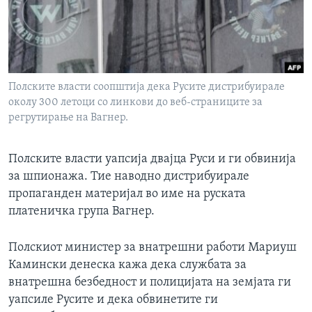
ИНТЕРВЈУА
Јазици
Полските власти соопштија дека Русите дистрибуирале
околу 300 летоци со линкови до веб-страниците за
регрутирање на Вагнер.
Полските власти уапсија двајца Руси и ги обвинија
за шпионажа. Тие наводно дистрибуирале
пропаганден материјал во име на руската
платеничка група Вагнер.
Полскиот министер за внатрешни работи Мариуш
Камински денеска кажа дека службата за
внатрешна безбедност и полицијата на земјата ги
уапсиле Русите и дека обвинетите ги