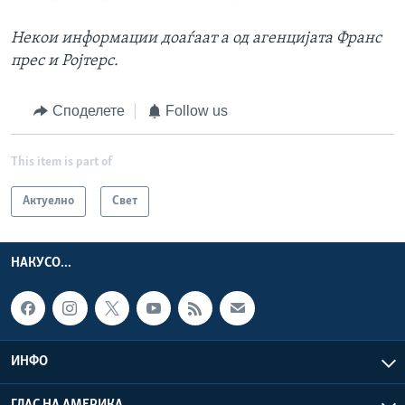
Некои информации доаѓаат а од агенцијата Франс
прес и Ројтерс.
Споделете
Follow us
This item is part of
Актуелно
Свет
НАКУСО...
ИНФО