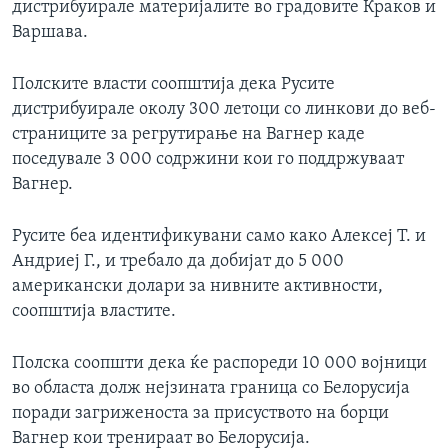
дистрибуирале материјалите во градовите Краков и
Варшава.
Полските власти соопштија дека Русите
дистрибуирале околу 300 летоци со линкови до веб-
страниците за регрутирање на Вагнер каде
поседувале 3 000 содржини кои го поддржуваат
Вагнер.
Русите беа идентификувани само како Алексеј Т. и
Андриеј Г., и требало да добијат до 5 000
американски долари за нивните активности,
соопштија властите.
Полска соопшти дека ќе распореди 10 000 војници
во областа долж нејзината граница со Белорусија
поради загриженоста за присуството на борци
Вагнер кои тренираат во Белорусија.