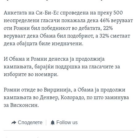
Анкетата на Си-Би-Ес спроведена на преку 500
неопределени гласачи покажала дека 46% веруваат
оти Ромни бил победникот во дебатата, 22%
веруваат дека Обама бил подобриот, а 32% сметаат
дека обајцата биле изедначени.
И Обама и Ромни денеска ја продолжија
кампањата, барајќи поддршка на гласачите за
изборите во ноември.
Ромни отиде во Вирџинија, а Обама ја продолжи
кампањата во Денвер, Колорадо, по што заминува
за Висконсин.
Споделете
Follow us