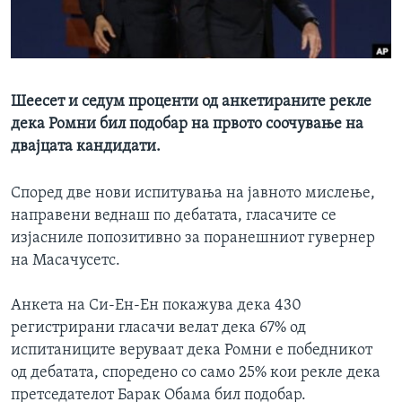
ИНТЕРВЈУА
Јазици
Шеесет и седум проценти од анкетираните рекле
дека Ромни бил подобар на првото соочување на
двајцата кандидати.
Според две нови испитувања на јавното мислење,
направени веднаш по дебатата, гласачите се
изјасниле попозитивно за поранешниот гувернер
на Масачусетс.
Анкета на Си-Ен-Ен покажува дека 430
регистрирани гласачи велат дека 67% од
испитаниците веруваат дека Ромни е победникот
од дебатата, споредено со само 25% кои рекле дека
претседателот Барак Обама бил подобар.