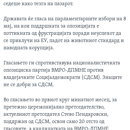
седеше како тезга на пазарот.
Државата ќе гласа на парламентарните избори на 8
мај, на кои поддршката за опозицијата е
поттикната од фрустрацијата поради неуспехот да
се приклучи на ЕУ, падот на животниот стандард и
наводната корупција.
Гласањето ги спротивставува националистичката
опозициска партија ВМРО-ДПМНЕ против
владејачките Социјалдемократи (СДСМ). Знаците
не се добри за СДСМ.
Во гласањето во првиот круг минатиот месец, за
претежно церемонијално претседателство,
актуелниот претседател Стево Пендаровски,
поддржан од СДСМ, освои само 20 отсто од
гласовите, а кандидатката на ВМРО-ДПМНЕ