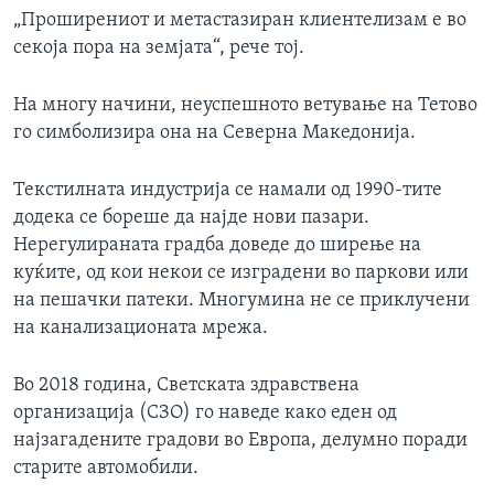
„Проширениот и метастазиран клиентелизам е во
секоја пора на земјата“, рече тој.
На многу начини, неуспешното ветување на Тетово
го симболизира она на Северна Македонија.
Текстилната индустрија се намали од 1990-тите
додека се бореше да најде нови пазари.
Нерегулираната градба доведе до ширење на
куќите, од кои некои се изградени во паркови или
на пешачки патеки. Многумина не се приклучени
на канализационата мрежа.
Во 2018 година, Светската здравствена
организација (СЗО) го наведе како еден од
најзагадените градови во Европа, делумно поради
старите автомобили.