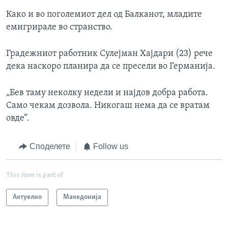
Како и во поголемиот дел од Балканот, младите
емигрирале во странство.
Градежниот работник Сулејман Хајдари (23) рече
дека наскоро планира да се пресели во Германија.
„Бев таму неколку недели и најдов добра работа.
Само чекам дозвола. Никогаш нема да се вратам
овде“.
Споделете
Follow us
This item is part of
Актуелно
Македонија