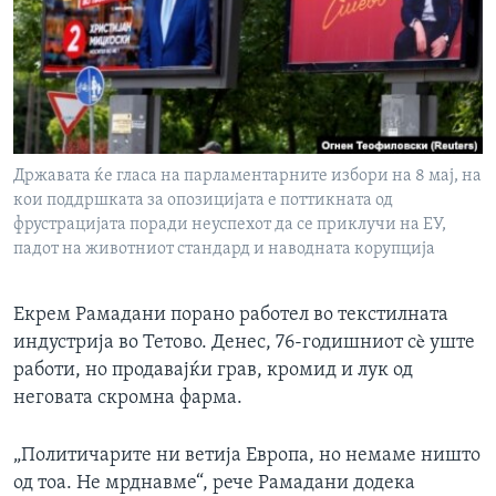
ИНТЕРВЈУА
Јазици
Државата ќе гласа на парламентарните избори на 8 мај, на
кои поддршката за опозицијата е поттикната од
фрустрацијата поради неуспехот да се приклучи на ЕУ,
падот на животниот стандард и наводната корупција
Екрем Рамадани порано работел во текстилната
индустрија во Тетово. Денес, 76-годишниот сè уште
работи, но продавајќи грав, кромид и лук од
неговата скромна фарма.
„Политичарите ни ветија Европа, но немаме ништо
од тоа. Не мрднавме“, рече Рамадани додека