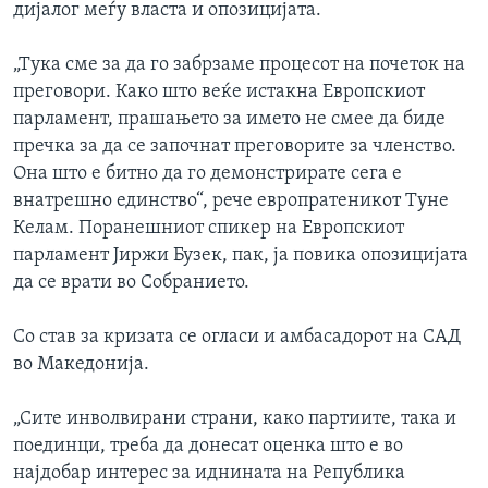
дијалог меѓу власта и опозицијата.
„Тука сме за да го забрзаме процесот на почеток на
преговори. Како што веќе истакна Европскиот
парламент, прашањето за името не смее да биде
пречка за да се започнат преговорите за членство.
Она што е битно да го демонстрирате сега е
внатрешно единство“, рече европратеникот Туне
Келам. Поранешниот спикер на Европскиот
парламент Јиржи Бузек, пак, ја повика опозицијата
да се врати во Собранието.
Со став за кризата се огласи и амбасадорот на САД
во Македонија.
„Сите инволвирани страни, како партиите, така и
поединци, треба да донесат оценка што е во
најдобар интерес за иднината на Република