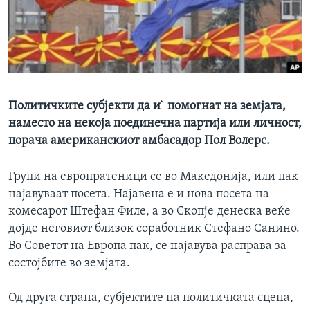
ИНТЕРВЈУА
Јазици
Политичките субјекти да и` помогнат на земјата,
наместо на некоја поединечна партија или личност,
порача американскиот амбасадор Пол Волерс.
Групи на европратеници се во Македонија, или пак
најавуваат посета. Најавена е и нова посета на
комесарот Штефан Филе, а во Скопје денеска веќе
дојде неговиот близок соработник Стефано Санино.
Во Советот на Европа пак, се најавува расправа за
состојбите во земјата.
Од друга страна, субјектите на политичката сцена,