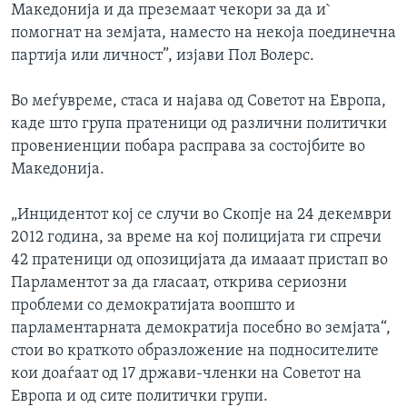
Македонија и да преземаат чекори за да и`
помогнат на земјата, наместо на некоја поединечна
партија или личност”, изјави Пол Волерс.
Во меѓувреме, стаса и најава од Советот на Европа,
каде што група пратеници од различни политички
провениенции побара расправа за состојбите во
Македонија.
„Инцидентот кој се случи во Скопје на 24 декември
2012 година, за време на кој полицијата ги спречи
42 пратеници од опозицијата да имааат пристап во
Парламентот за да гласаат, открива сериозни
проблеми со демократијата воопшто и
парламентарната демократија посебно во земјата“,
стои во краткото образложение на подносителите
кои доаѓаат од 17 држави-членки на Советот на
Европа и од сите политички групи.