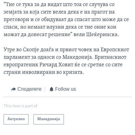
“Тие се тука за да видат што тоа се случува со
земјата за која сите велеа дека е на прагот на
преговори и се обидуваат да спасат што може да се
спаси, но немаат илузии дека се тие оние кои
можат да донесат решение” вели Шеќеринска.
Утре во Скопје доаѓа и првиот човек на Европскиот
парламент за односи со Македонија. Британскиот
европратеник Ричард Ховит ќе се сретне со сите
страни инволвирани во кризата.
Споделете
Follow us
This item is part of
Актуелно
Македонија