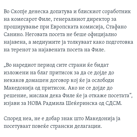
Во Скопје денеска допатува и блискиот соработник
на комесарот Филе, генералниот директор за
проширување при Европската комисија, Стафано
Санино. Неговата посета не беше официјално
најавена, а медиумите ја толкуваат како подготовка
на теренот за најавената посета на Филе.
„Во наредиот период сите страни ќе бидат
изложени на благ притисок за да се дојде до
некаков домашен договор кој ќе ја ослободи
Македонија од притисок. Ако не се дојде до
решение, мислам дека Филе ќе ја откаже посетата”,
изјави за НОВА Радмила Шеќеринска од СДСМ.
Според неа, не е добар знак што Македонија ја
посетуваат повеќе странски делагации.