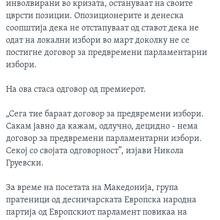
инволвирани во кризата, остануваат на своите
цврсти позиции. Опозиционерите и денеска
соопштија дека не отстапуваат од ставот дека не
одат на локални избори во март доколку не се
постигне договор за предвремени парламентарни
избори.
На ова стаса одговор од премиерот.
„Сега тие бараат договор за предвремени избори.
Сакам јавно да кажам, одлучно, децидно - нема
договор за предвремени парламентарни избори.
Секој со својата одговорност”, изјави Никола
Груевски.
За време на посетата на Македонија, група
пратеници од десничарската Европска народна
партија од Европскиот парламент повикаа на