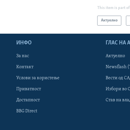
This item is part of
Актуелно
ИНФО
ГЛАС НА
За нас
Актуелно
Контакт
Newsflash (
Learning English
Услови за користење
Вести од СА
Приватност
Избори во 
НАКУСО...
Достапност
Став на вла
BBG Direct
Јазици