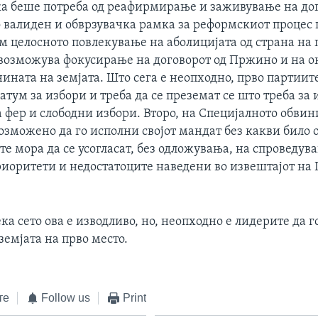
ка беше потреба од реафирмирање и заживување на дог
 валиден и обврзувачка рамка за реформскиот процес 
м целосното повлекување на аболицијата од страна на 
возможува фокусирање на договорот од Пржино и на 
ината на земјата. Што сега е неопходно, прво партиите
датум за избори и треба да се преземат се што треба з
а фер и слободни избори. Второ, на Специјалното обви
озможено да го исполни својот мандат без какви било 
те мора да се усогласат, без одложувања, на спроведув
иоритети и недостатоците наведени во извештајот на 
ека сето ова е изводливо, но, неопходно е лидерите да г
земјата на прво место.
те
Follow us
Print