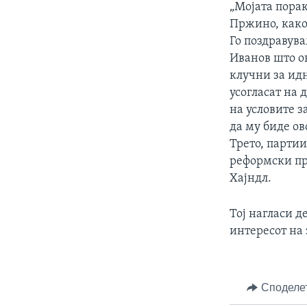
„Мојата пора
Пржино, како
Го поздравува
Иванов што о
клучни за идн
усогласат на 
на условите з
да му биде ов
Трето, партии
реформски пр
Хајндл.
Тој нагласи д
интересот на 
Споделе