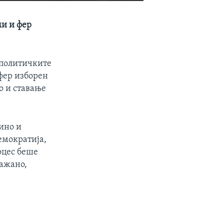
EMBED
SHARE
ми и фер
 политичките
 фер изборен
о и ставање
жино и
емократија,
оцес беше
кажано,