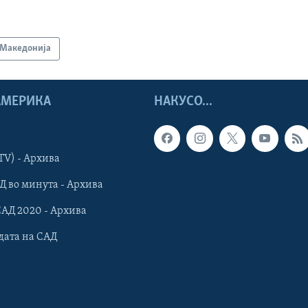
Македонија
 АМЕРИКА
НАКУСО...
TV) - Архива
Д во минута - Архива
САД 2020 - Архива
дата на САД