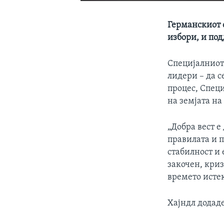
Германскиот 
избори, и по
Специјалниот
лидери – да с
процес, Специ
на земјата на
„Добра вест е
правилата и 
стабилност и 
закочен, криз
времето истек
Хајндл додаде