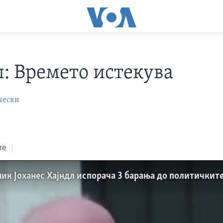
л: Времето истекува
чески
те
ик Јоханес Хајндл испорача 3 барања до политичкит