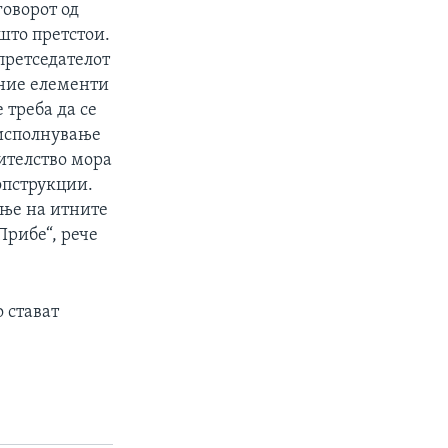
оворот од
што претстои.
претседателот
оние елементи
 треба да се
а исполнување
нителство мора
опструкции.
ање на итните
Прибе“, рече
о стават