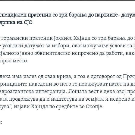
специјален пратеник со три барања до партиите- дату
ддршка на СЈО
 германски пратеник Јоханес Хајндл со три барања до
е усогласи датумот за избори, овозможување услови за
јалното јавно обвинителство непречено да работи, как
 прво место.
 дека има излез од оваа криза, а тоа е договорот од Пр
принципите наведени во него го покажуваат патот на д
евроатлантска интеграција. Лошата вест е дека овој пр
ата продолжува да и наштетува на земјата и искрено 
ува“, изјави Хајндл по средбите во Скопје.
: