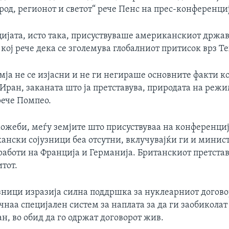
од, регионот и светот“ рече Пенс на прес-конференциј
ијата, исто така, присуствуваше американскиот држа
кој рече дека се зголемува глобалниот притисок врз Т
мја не се изјасни и не ги негираше основните факти к
Иран, заканата што ја претставува, природата на режи
рече Помпео.
ожеби, меѓу земјите што присуствуваа на конференциј
ански сојузници беа отсутни, вклучувајќи ги и минист
аботи на Франција и Германија. Британскиот претстав
тот.
зници изразија силна поддршка за нуклеарниот догово
чнаа специјален систем за наплата за да ги заобикола
н, во обид да го одржат договорот жив.