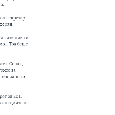
а.
вен секретар
ехеран.
ои сите ние ги
мот. Тоа беше
ата. Сепак,
рите за
ник рано го
рот од 2015
т санкциите на