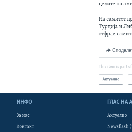
целите на ам
На самитот пр
Турција и Либ
отфрли самит
Споделе
This item is part of
Актуелно
ИНФО
ГЛАС НА
За нас
Актуелно
Контакт
Newsflash (