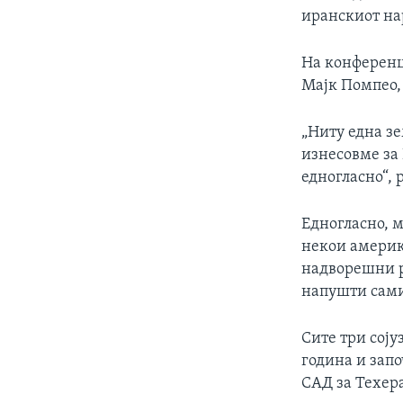
иранскиот нар
На конференц
Мајк Помпео, 
„Ниту една зе
изнесовме за 
едногласно“, 
Едногласно, м
некои америк
надворешни р
напушти сами
Сите три соју
година и запо
САД за Техера