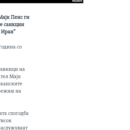
Мајк Пенс ги
те санкции
а Иран“
година со
тавници на
ател Мајк
иканските
 режим на
ата спогодба
тисок
 заслужуваат