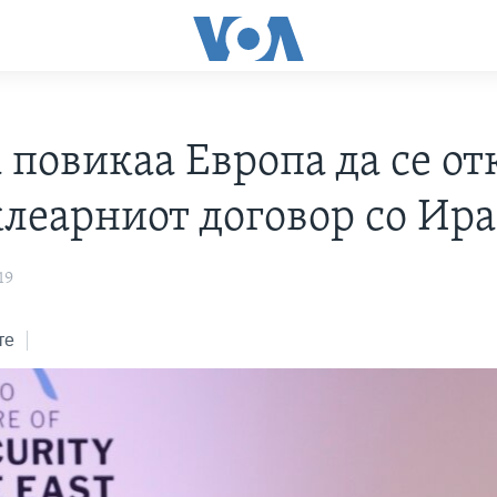
 повикаа Европа да се о
клеарниот договор со Ир
19
те