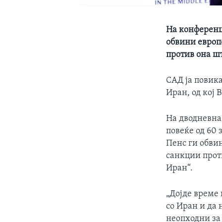
На конференц
обвини европ
против она ш
САД ја повика
Иран, од кој 
На дводневна
повеќе од 60 
Пенс ги обви
санкции прот
Иран“.
„Дојде време 
со Иран и да
неопходни за 