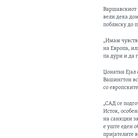
Варшавскиот 
вели дека до
поблиску до п
„Имам чувств
на Европа, ил
па дури и да 
Џонатан Ејал 
Вашингтон вс
со европските
„САД се подго
Исток, особе
на санкции за
е уште еден о
пријателите в