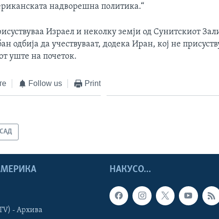
ериканската надворешна политика.“
исуствуваа Израел и неколку земји од Сунитскиот Зали
ан одбија да учествуваат, додека Иран, кој не присуств
от уште на почеток.
те
Follow us
Print
САД
 АМЕРИКА
НАКУСО...
TV) - Архива