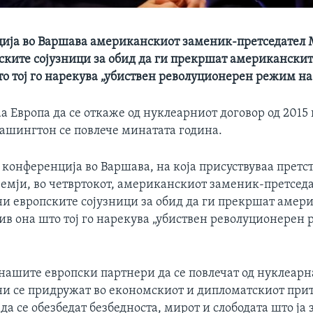
ија во Варшава американскиот заменик-претседател 
ските сојузници за обид да ги прекршат американски
то тој го нарекува „убиствен револуционерен режим н
а Европа да се откаже од нуклеарниот договор од 2015 
Вашингтон се повлече минатата година.
 конференција во Варшава, на која присуствуваа претс
земји, во четвртокот, американскиот заменик-претсед
ни европските сојузници за обид да ги прекршат амер
ив она што тој го нарекува „убиствен револуционерен
нашите европски партнери да се повлечат од нуклеарн
 ни се придружат во економскиот и дипломатскиот при
да се обезбедат безбедноста, мирот и слободата што ја