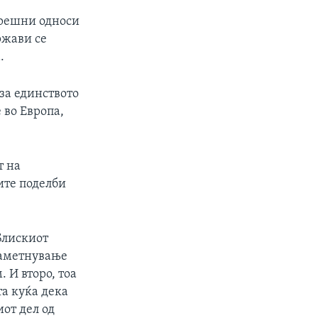
орешни односи
ржави се
.
за единството
 во Европа,
т на
ите поделби
 Блискиот
наметнување
 И второ, тоа
та куќа дека
иот дел од