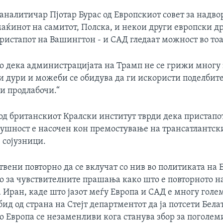
аналитичар Пјотар Бурас од Европскиот совет за надв
маќинот на самитот, Полска, и некои други европски д
ристапот на Вашингтон - и САД гледаат можност во тоа
о дека администрацијата на Трамп не се грижи многу 
и дури и можеби се обидува да ги искористи поделбите
ги продлабочи.“
од британскиот Кралски институт тврди дека пристапо
ушност е насочен кон премостување на трансатлантск
 сојузници.
твени повторно да се вклучат со нив во политиката на
но за чувствителните прашања како што е повторното 
 Иран, каде што јазот меѓу Европа и САД е многу голем.
бид од страна на Стејт департментот да ја потсети Бела
о Европа се незаменливи кога станува збор за поголем