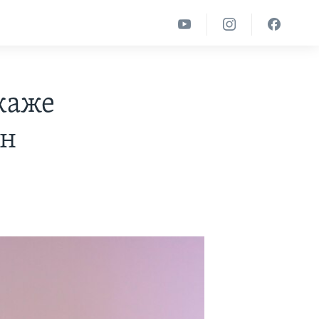
ткаже
ан