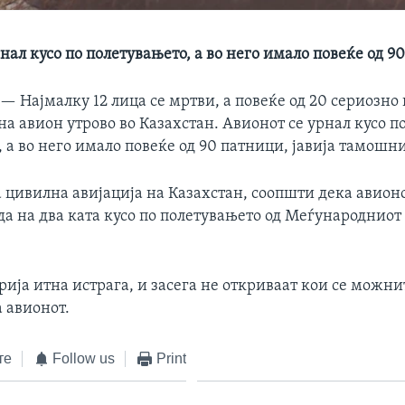
нал кусо по полетувањето, а во него имало повеќе од 9
 —
Најмалку 12 лица се мртви, а повеќе од 20 сериозно
а авион утрово во Казахстан. Авионот се урнал кусо п
 а во него имало повеќе од 90 патници, јавија тамошни
 цивилна авијација на Казахстан, соопшти дека авионо
да на два ката кусо по полетувањето од Меѓународнио
рија итна истрага, и засега не откриваат кои се можн
 авионот.
те
Follow us
Print