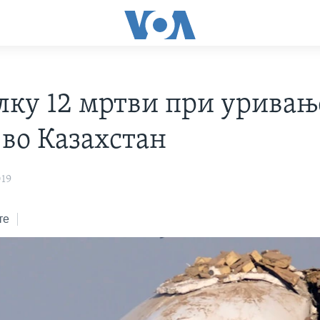
лку 12 мртви при уривањ
 во Казахстан
019
те