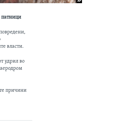
0 патници
 повредени,
о
те власти.
т удрил во
т аеродром
ите причини