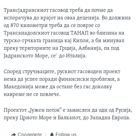
Трансјадранскиот гасовод треба да почне да
испорачува до крајот на оваа деценија. Во должина
од 870 километри треба да се поврзе со
Трансанадолскиот гасовод ТАНАП во близина на
турско-грчката граница кај Кипои, а би минувал
преку териториите на Грција, Албанија, па под
Јадранското Море, се` до Италија.
Според стручњаците, рускиот гасоводен проект
нема да успее поради финансиски проблеми, а
Македонија може да остане без гас доколку
навреме не се повлече.
Проектот „Јужен поток“ е замислен да оди од Русија,
преку Црното Море и Балканот, до Западна Европа.
Споделете
Follow us