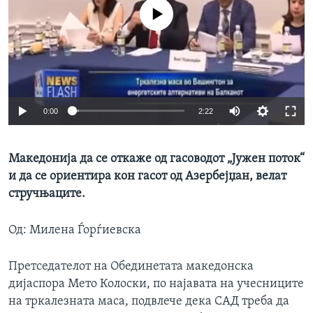
ИНТЕРВЈУА
No media source currently available
Јазици
0:00
2:22
Македонија да се откаже од гасоводот „Јужен поток“
и да се ориентира кон гасот од Азербејџан, велат
стручњаците.
Од: Милена Ѓорѓиевска
Претседателот на Обединетата македонска
дијаспора Мето Колоски, по најавата на учесниците
на тркалезната маса, подвлече дека САД треба да