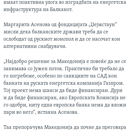
имаат поактивна улога во изградбата на енергетска
инфраструктура на Балканот.
Маргарита Асенова од фондацијата „Џејмстаун“
мисли дека балканските држави треба да се
ослободат од рускиот монопол и да се насочат кон
алтернативни снабдувачи.
„Најдобро решение за Македонија е повеќе да не се
занимава со Јужен поток. Практично би требало да
го погребеме, особено по санкциите на САД кон
банката на руската енергетска компанија Газпром.
Тој проект нема шанси да биде финансиран. Дури
и да биде финансиран, ако Европската Комисија не
го одобри, ниту една европска банка нема да вложи
пари во него“, истакна Асенова.
Таа препорачува Македонија да почне да преговара