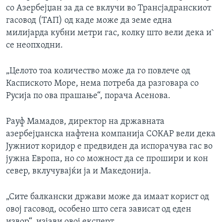
со Азербејџан за да се вклучи во Трансјадранскиот
гасовод (ТАП) од каде може да земе една
милијарда кубни метри гас, колку што вели дека и`
се неопходни.
„Целото тоа количество може да го повлече од
Каспиското Море, нема потреба да разговара со
Русија по ова прашање“, порача Асенова.
Рауф Мамадов, директор на државната
азербејџанска нафтена компанија СОКАР вели дека
Јужниот коридор е предвиден да испорачува гас во
јужна Европа, но со можност да се прошири и кон
север, вклучувајќи ја и Македонија.
„Сите балкански држави може да имаат корист од
овој гасовод, особено што сега зависат од еден
извор“, изјави овој експерт.