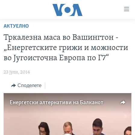
Линкови
за
пристапност
АКТУЕЛНО
ДОМА
Премини
Тркалезна маса во Вашингтон -
на
РУБРИКИ
„Енергетските грижи и можности
главната
ФОТОГАЛЕРИИ
САД
содржина
во Југоисточна Европа по Г7“
Премини
ДОКУМЕНТАРЦИ
МАКЕДОНИЈА
до
23 јули, 2014
АРХИВИРАНА ПРОГРАМА
СВЕТ
страната
Споделете
ЗА НАС
за
ЕКОНОМИЈА
NEWSFLASH - АРХИВА
навигација
ПОЛИТИКА
ВЕСТИ ОД САД ВО МИНУТА - АРХИВА
Пребарувај
Learning English
Енергетски алтернативи на Балканот
ЗДРАВЈЕ
ИЗБОРИ ВО САД 2020 - АРХИВА
НАКУСО...
НАУКА
УМЕТНОСТ И ЗАБАВА