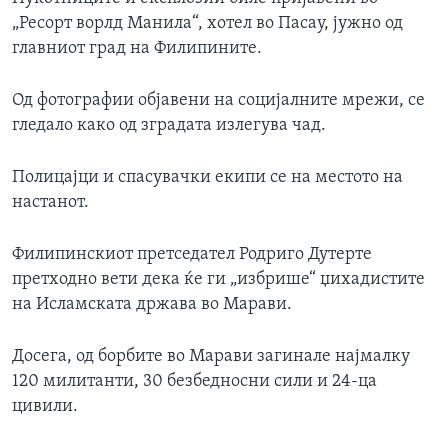
„Ресорт ворлд Манила“, хотел во Пасау, јужно од
главниот град на Филипините.
Од фотографии објавени на социјалните мрежи, се
гледало како од зградата излегува чад.
Полицајци и спасувачки екипи се на местото на
настанот.
Филипинскиот претседател Родриго Дутерте
претходно вети дека ќе ги „избрише“ џихадистите
на Исламската држава во Maрави.
Досега, од борбите во Maрави загинале најмалку
120 милитанти, 30 безбедносни сили и 24-ца
цивили.