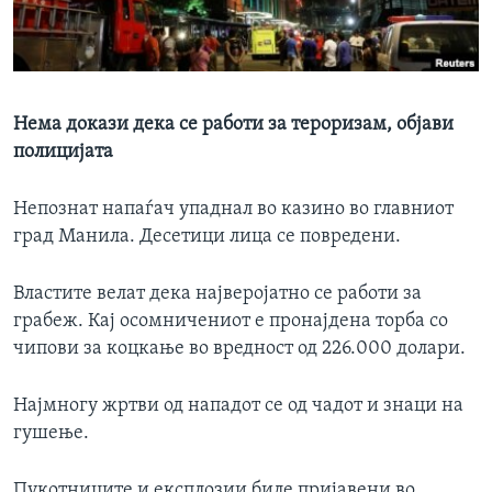
ИНТЕРВЈУА
Јазици
Нема докази дека се работи за тероризам, објави
полицијата
Непознат напаѓач упаднал во казино во главниот
град Манила. Десетици лица се повредени.
Властите велат дека најверојатно се работи за
грабеж. Кај осомничениот е пронајдена торба со
чипови за коцкање во вредност од 226.000 долари.
Најмногу жртви од нападот се од чадот и знаци на
гушење.
Пукотниците и експлозии биле пријавени во