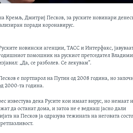
на Кремљ, Дмитриј Песков, за руските новинари денес
тализиран поради коронавирус.
Руските новински агенции, ТАСС и Интерфакс, јавуваат
годишниот помошник на рускиот претседател Владим
изјавил: „Да, се разболев. Се лекувам”.
Песков е портпарол на Путин од 2008 година, но започ
од 2000-та година.
ес известува дека Русите кои имаат вирус, но немаат 
ат да останат дома, и затоа не е веднаш јасно дали
јата на Песков ја одразува тежината на неговата состо
претпазливост.