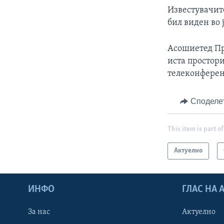
Известувачит
бил виден во 
Асошиетед Пре
иста простори
телеконферен
Споделе
This item is part of
Актуелно
ИНФО
ГЛАС НА
За нас
Актуелно