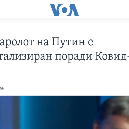
аролот на Путин е
тализиран поради Ковид
те