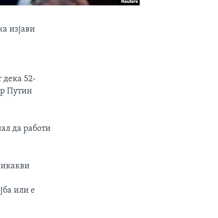
ка изјави
 дека 52-
ир Путин
нал да работи
никакви
јба или е