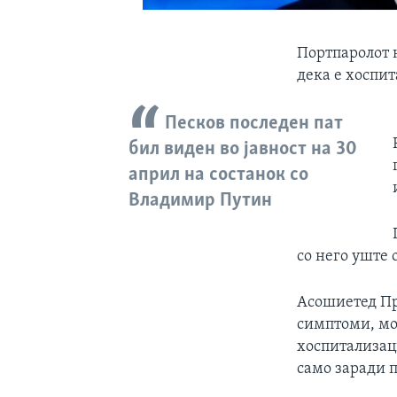
Портпаролот 
дека е хоспи
Песков последен пат
бил виден во јавност на 30
април на состанок со
Владимир Путин
со него уште 
Асошиетед Пр
симптоми, мож
хоспитализаци
само заради 