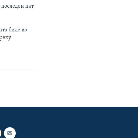
 последен пат
ата биле во
преку