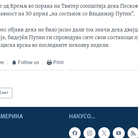
е од Кремљ во порака на Твитер соопштија дека Песков
јавност на 30 април „на состанок со Владимир Путин“.
с објави дека не било јасно дали тоа значи дека двајц
ја, бидејќи Путин ги спроведува сите свои состаноци 
циска врска во последните неколку недели.
те
Follow us
Print
Свет
 АМЕРИКА
НАКУСО...