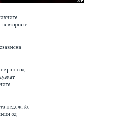
тивните
 повторно е
независна
ивирана од
нуваат
вните
та недела ќе
ници од