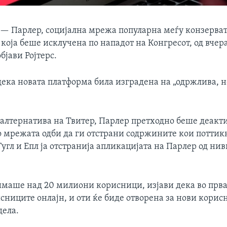
 —
Парлер, социјална мрежа популарна меѓу конзерва
оја беше исклучена по нападот на Конгресот, од вчера
бјави Ројтерс.
дека новата платформа била изградена на „одржлива, 
 алтернатива на Твитер, Парлер претходно беше деакт
о мрежата одби да ги отстрани содржините кои поттик
Гугл и Епл ја отстранија апликацијата на Парлер од ни
 имаше над 20 милиони корисници, изјави дека во прва
сниците онлајн, и оти ќе биде отворена за нови корис
дела.