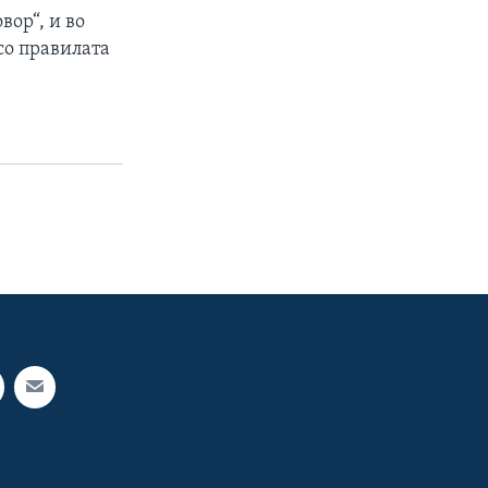
вор“, и во
со правилата