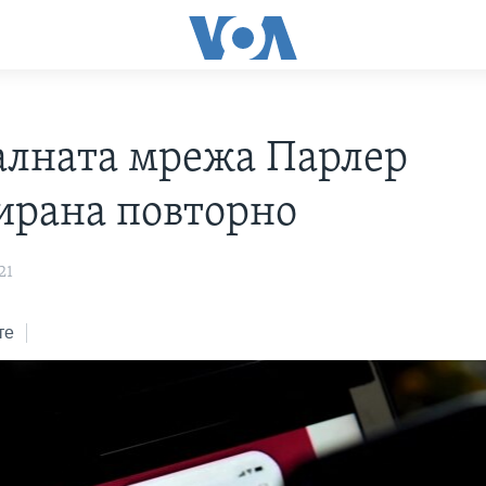
алната мрежа Парлер
ирана повторно
21
те