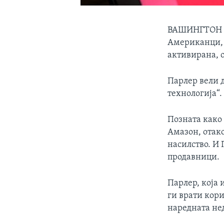
ВАШИНГТОН
Американци, к
активирана, о
Парлер вели 
технологија“.
Позната како
Амазон, отак
насилство. И 
продавници.
Парлер, која
ги врати кори
наредната не