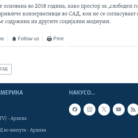
основана во 2018 година, како простор за „слободен го
ривлече конзервативци во САД, кои не се согласуваат 
ње содржина на другите социјални медиуми.
те
Follow us
Print
САД
 АМЕРИКА
НАКУСО...
TV) - Архива
Д во минута - Архива