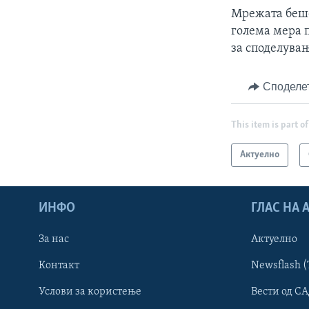
Мрежата беше 
голема мера п
за споделува
Споделе
This item is part of
Актуелно
ИНФО
ГЛАС НА
За нас
Актуелно
Контакт
Newsflash (
Learning English
Услови за користење
Вести од СА