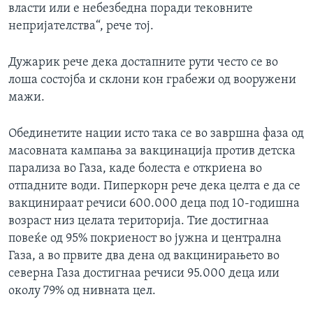
власти или е небезбедна поради тековните
непријателства“, рече тој.
Дужарик рече дека достапните рути често се во
лоша состојба и склони кон грабежи од вооружени
мажи.
Обединетите нации исто така се во завршна фаза од
масовната кампања за вакцинација против детска
парализа во Газа, каде болеста е откриена во
отпадните води. Пиперкорн рече дека целта е да се
вакцинираат речиси 600.000 деца под 10-годишна
возраст низ целата територија. Тие достигнаа
повеќе од 95% покриеност во јужна и централна
Газа, а во првите два дена од вакцинирањето во
северна Газа достигнаа речиси 95.000 деца или
околу 79% од нивната цел.