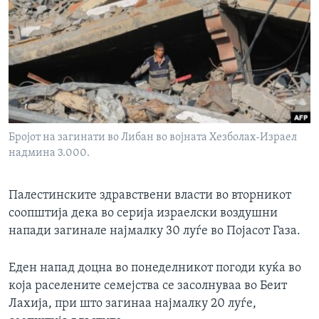
ИНТЕРВЈУА
Јазици
Бројот на загинати во Либан во војната Хезболах-Израел
надмина 3.000.
Палестинските здравствени власти во вторникот
соопштија дека во серија израелски воздушни
напади загинале најмалку 30 луѓе во Појасот Газа.
Еден напад доцна во понеделникот погоди куќа во
која раселените семејства се засолнуваа во Беит
Лахија, при што загинаа најмалку 20 луѓе,