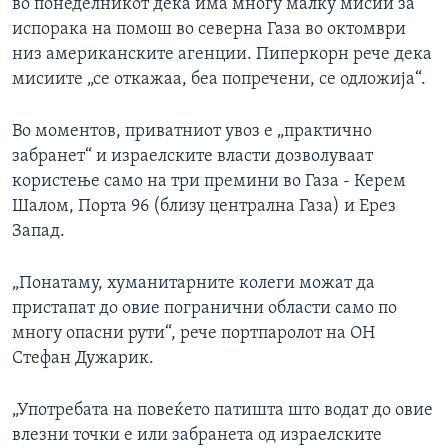
во понеделникот дека има многу малку мисии за
испорака на помош во северна Газа во октомври
низ американските агенции. Пиперкорн рече дека
мисиите „се откажаа, беа попречени, се одложија“.
Во моментов, приватниот увоз е „практично
забранет“ и израелските власти дозволуваат
користење само на три премини во Газа - Керем
Шалом, Порта 96 (близу централна Газа) и Ерез
Запад.
„Понатаму, хуманитарните колеги можат да
пристапат до овие погранични области само по
многу опасни рути“, рече портпаролот на ОН
Стефан Дужарик.
„Употребата на повеќето патишта што водат до овие
влезни точки е или забранета од израелските