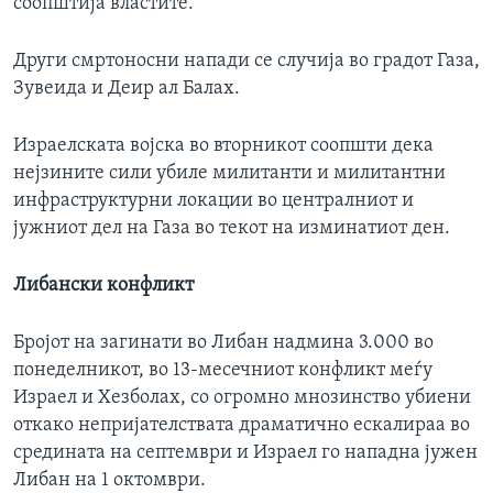
соопштија властите.
Други смртоносни напади се случија во градот Газа,
Зувеида и Деир ал Балах.
Израелската војска во вторникот соопшти дека
нејзините сили убиле милитанти и милитантни
инфраструктурни локации во централниот и
јужниот дел на Газа во текот на изминатиот ден.
Либански конфликт
Бројот на загинати во Либан надмина 3.000 во
понеделникот, во 13-месечниот конфликт меѓу
Израел и Хезболах, со огромно мнозинство убиени
откако непријателствата драматично ескалираа во
средината на септември и Израел го нападна јужен
Либан на 1 октомври.