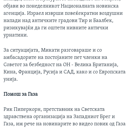
објави во понеделникот Националната новинска
агенција. Израел изврши повеќекратни воздушни
напади над античките градови Тир и Баалбек,
ризикувајќи да ги оштети нивните антички
урнатини.
За ситуацијата, Микати разговараше и со
амбасадорите на постојаните пет членки на
Советот за безбедност на ОН - Велика Британија,
Кина, Франција, Русија и САД, како и со Европската
унија.
Помош за Газа
Рик Пиперкорн, претставник на Светската
здравствена организација на Западниот Брег и
Газа, им рече на новинарите во видео повик од Газа