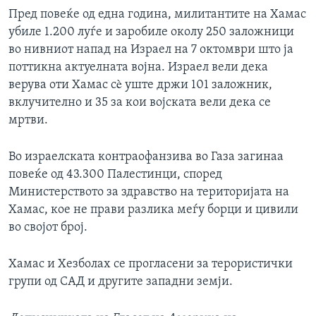
Пред повеќе од една година, милитантите на Хамас
убиле 1.200 луѓе и заробиле околу 250 заложници
во нивниот напад на Израел на 7 октомври што ја
поттикна актуелната војна. Израел вели дека
верува оти Хамас сè уште држи 101 заложник,
вклучително и 35 за кои војската вели дека се
мртви.
Во израелската контраофанзива во Газа загинаа
повеќе од 43.300 Палестинци, според
Министерството за здравство на територијата на
Хамас, кое не прави разлика меѓу борци и цивили
во својот број.
Хамас и Хезболах се прогласени за терористички
групи од САД и другите западни земји.