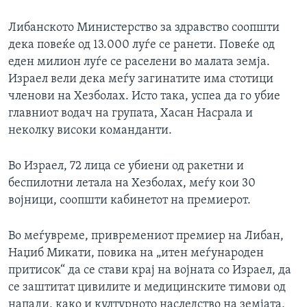
Либанското Министерство за здравство соопшти
дека повеќе од 13.000 луѓе се ранети. Повеќе од
еден милион луѓе се раселени во малата земја.
Израел вели дека меѓу загинатите има стотици
членови на Хезболах. Исто така, успеа да го убие
главниот водач на групата, Хасан Насрала и
неколку високи команданти.
Во Израел, 72 лица се убиени од ракетни и
беспилотни летала на Хезболах, меѓу кои 30
војници, соопшти кабинетот на премиерот.
Во меѓувреме, привремениот премиер на Либан,
Наџиб Микати, повика на „итен меѓународен
притисок“ да се стави крај на војната со Израел, да
се заштитат цивилите и медицинските тимови од
напади, како и културното наследство на земјата,