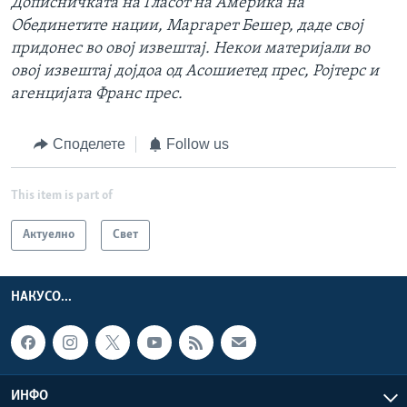
Дописн
ичката на Гласот на Америка на
Обединетите нации, Маргарет Бешер, даде свој
придонес во овој извештај. Некои материјали во
овој извештај дојдоа од Асошиетед прес, Ројтерс и
агенцијата Франс прес.
Споделете
Follow us
This item is part of
Актуелно
Свет
НАКУСО...
ИНФО