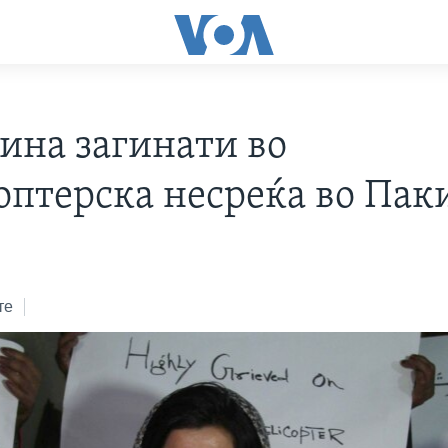
ина загинати во
оптерска несреќа во Пак
те