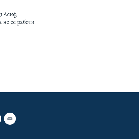
џ Асиф,
 не се работи