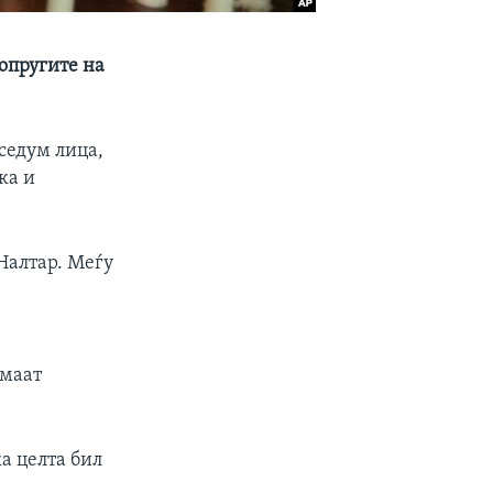
опругите на
седум лица,
ка и
Налтар. Меѓу
имаат
ка целта бил