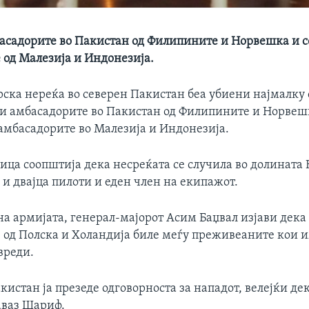
асадорите во Пакистан од Филипините и Норвешка и с
 од Малезија и Индонезија.
рска нереќа во северен Пакистан беа убиени најмалку 
ги амбасадорите во Пакистан од Филипините и Норвеш
 амбасадорите во Малезија и Индонезија.
ица соопштија дека несреќата се случила во долината 
 и двајца пилоти и еден член на екипажот.
на армијата, генерал-мајорот Асим Баџвал изјави дека
 од Полска и Холандија биле меѓу преживеаните кои 
вреди.
кистан ја презеде одговорноста за нападот, велејќи де
аваз Шариф.