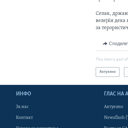
Сепак, држав
велејќи дека 
за терористи
Споделе
This item is part of
Актуелно
ИНФО
ГЛАС НА
За нас
Актуелно
Контакт
Newsflash (
Learning English