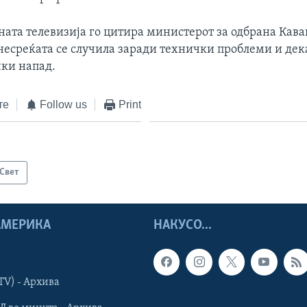
ната телевизија го цитира министерот за одбрана Кава
несреќата се случила заради технички проблеми и дека
чки напад.
те
Follow us
Print
Свет
 АМЕРИКА
НАКУСО...
TV) - Архива