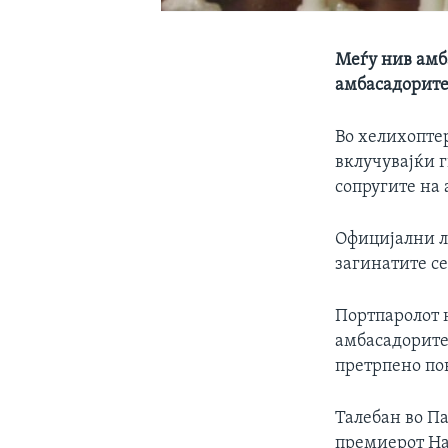
Меѓу нив амб
амбасадорите
Во хелихопте
вклучувајќи 
сопругите на
Официјални л
загинатите се
Портпаролот 
амбасадорите
претрпено по
Талебан во Па
премиерот Н