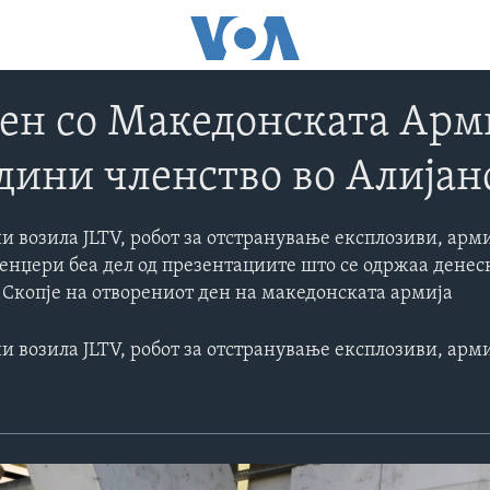
ен со Македонската Арм
дини членство во Алијан
и возила JLTV, робот за отстранување експлозиви, ар
енџери беа дел од презентациите што се одржаа денес
 Скопје на отворениот ден на македонската армија