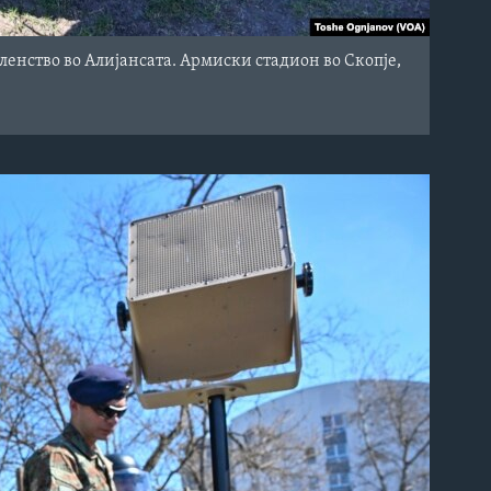
енство во Алијансата. Армиски стадион во Скопје,