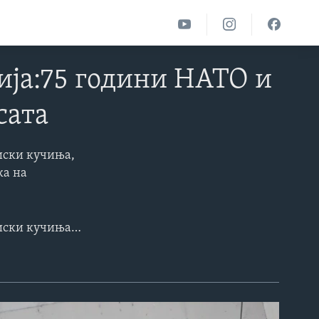
ија:75 години НАТО и
сaта
миски кучиња,
ка на
Лесни оклопни борбени возила JLTV, робот за отстранување експлозиви, армиски кучиња, вештини на воените ренџери беа дел од презентациите што се одржаа денеска на армискиот стадион во Скопје на отворениот ден на македонската армија. Настанот се одржа повод одбележување 75 години НАТО и четири години членство на македонската армија во Алијансата.