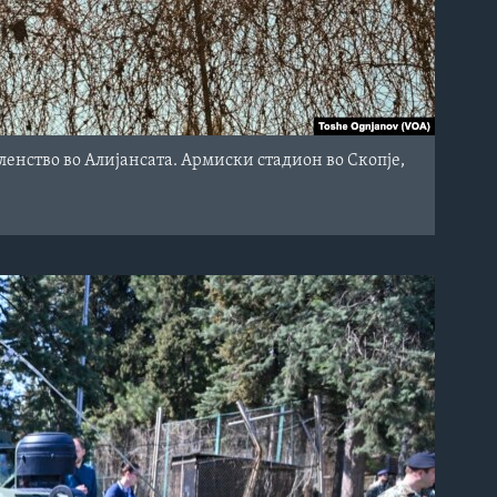
енство во Алијансата. Армиски стадион во Скопје,