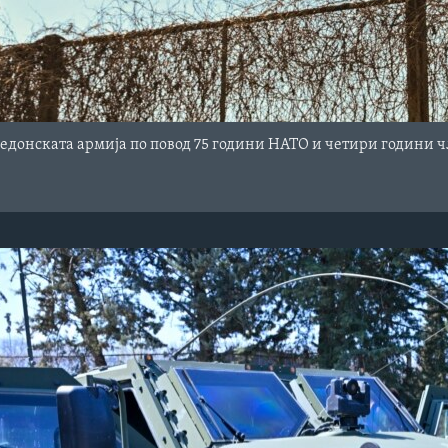
едонската армија по повод 75 години НАТО и четири години чл