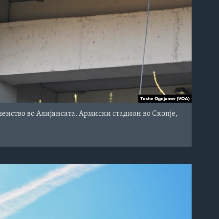
енство во Алијансата. Армиски стадион во Скопје,