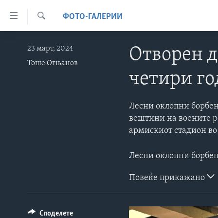
Линкови
ФОТО-ГАЛЕРИИ
за
Search
пристапност
ДОМА
23 март, 2024
Отворен д
Премини
РУБРИКИ
Тоше Огњанов
на
четири го
ФОТОГАЛЕРИИ
главната
САД
содржина
ДОКУМЕНТАРЦИ
МАКЕДОНИЈА
Премини
Лесни оклопни борбен
АРХИВИРАНА ПРОГРАМА
СВЕТ
до
вештини на воените р
страната
армискиот стадион во
ЗА НАС
ЕКОНОМИЈА
NEWSFLASH - АРХИВА
за
ПОЛИТИКА
ВЕСТИ ОД САД ВО МИНУТА -
навигација
АРХИВА
Пребарувај
ЗДРАВЈЕ
ИЗБОРИ ВО САД 2020 - АРХИВА
Повеќе прикажано
НАУКА
УМЕТНОСТ И ЗАБАВА
Споделете