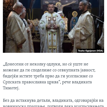
„Донесени се неколку одлуки, но сè уште не
можеме да ги споделиме со севкупната јавност,
бидејќи истите треба прво да ги усогласиме со
Српската православна црква“, рече владиката
Тимотеј.
Без да истакнува детали, владиката, одговарајќи на
новинарско прашање, потврди дека усогласувањата