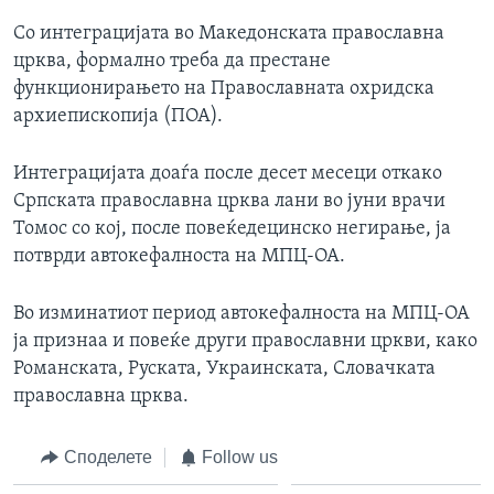
Со интеграцијата во Македонската православна
црква, формално треба да престане
функционирањето на Православната охридска
архиепископија (ПОА).
Интеграцијата доаѓа после десет месеци откако
Српската православна црква лани во јуни врачи
Томос со кој, после повеќедецинско негирање, ја
потврди автокефалноста на МПЦ-ОА.
Во изминатиот период автокефалноста на МПЦ-ОА
ја признаа и повеќе други православни цркви, како
Романската, Руската, Украинската, Словачката
православна црква.
Споделете
Follow us