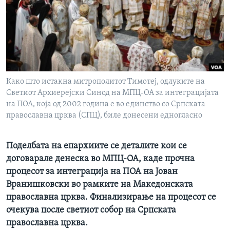
ИНТЕРВЈУА
Јазици
Како што истакна митрополитот Тимотеј, одлуките на
Светиот Архиерејски Синод на МПЦ-ОА за интеграцијата
на ПОА, која од 2002 година е во единство со Српската
православна црква (СПЦ), биле донесени едногласно
Поделбата на епархиите се деталите кои се
договарале денеска во МПЦ-ОА, каде прочна
процесот за интеграција на ПОА на Јован
Вранишковски во рамките на Македонската
православна црква. Финализирање на процесот се
очекува после светиот собор на Српската
православна црква.