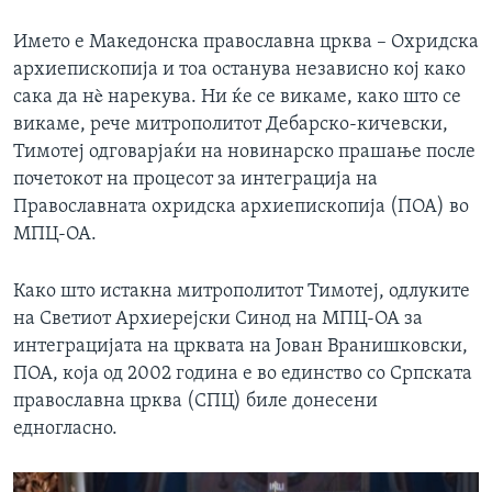
Името е Македонска православна црква – Охридска
архиепископија и тоа останува независно кој како
сака да нè нарекува. Ни ќе се викаме, како што се
викаме, рече митрополитот Дебарско-кичевски,
Тимотеј одговарјаќи на новинарско прашање после
почетокот на процесот за интеграција на
Православната охридска архиепископија (ПОА) во
МПЦ-ОА.
Како што истакна митрополитот Тимотеј, одлуките
на Светиот Архиерејски Синод на МПЦ-ОА за
интеграцијата на црквата на Јован Вранишковски,
ПОА, која од 2002 година е во единство со Српската
православна црква (СПЦ) биле донесени
едногласно.