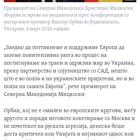
Премиерот на Северна Македонија Христијан Мицкоски
зборува за време на заедничката прес-конференција со
унгарскиот премиер Виктор Орбан во Будимпешта,
Унгарија, 4 март 2025 година.
„Заедно да поттикнеме и поддржиме Европа да
заземе поинтензивна улога во процес на
постигнување на траен и одржлив мир во Украина,
преку партнерство и сојузништво со САД, нешто
што е во полза и на украинските пријатели, но и во
полза на самата Европа“, рече премиерот на
Северна Македонија Мицкоски
Орбан, кој не е омилен во европските кругови, меѓу
другото и поради неговото кокетирање со Москва и
по почетокот на руската агресија, денеска беше
доста критичен кон Унијата и нејзиниот однос кон