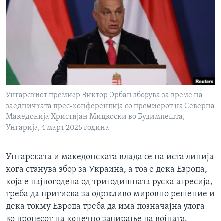
ИНТЕРВЈУА
Јазици
Унгарскиот премиер Виктор Орбан зборува за време на
заедничката прес-конференција со премиерот на Северна
Македонија Христијан Мицкоски во Будимпешта,
Унгарија, 4 март 2025 година.
Унгарската и македонската влада се на иста линија
кога станува збор за Украина, а тоа е дека Европа,
која е најпогодена од тригодишната руска агресија,
треба да притиска за одржливо мировно решение и
дека токму Европа треба да има позначајна улога
во процесот на конечно запирање на војната.