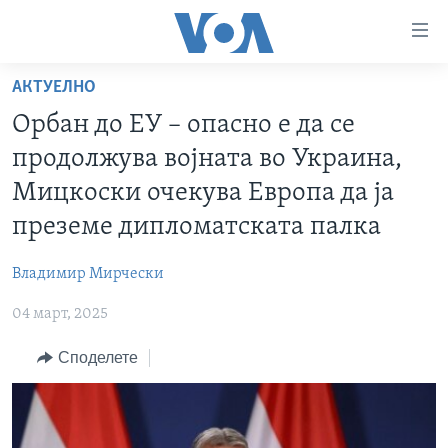
Линкови
за
пристапност
АКТУЕЛНО
ДОМА
Премини
Орбан до ЕУ – опасно е да се
на
РУБРИКИ
продолжува војната во Украина,
главната
ФОТОГАЛЕРИИ
САД
содржина
Мицкоски очекува Европа да ја
Премини
ДОКУМЕНТАРЦИ
МАКЕДОНИЈА
преземе дипломатската палка
до
АРХИВИРАНА ПРОГРАМА
СВЕТ
страната
Владимир Мирчески
ЗА НАС
за
ЕКОНОМИЈА
NEWSFLASH - АРХИВА
навигација
04 март, 2025
ПОЛИТИКА
ВЕСТИ ОД САД ВО МИНУТА - АРХИВА
Пребарувај
Learning English
Споделете
ЗДРАВЈЕ
ИЗБОРИ ВО САД 2020 - АРХИВА
НАКУСО...
НАУКА
УМЕТНОСТ И ЗАБАВА