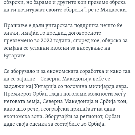
обврски, но бараме и другите кои преземе обрска
да ги почитуваат своите обврски“, рече Мицкоски.
Прашање е дали унгарската поддршка нешто ќе
значи, имајќи го предвид договореното
превземено во 2022 година, според кое, обврска за
земјава се уставни измени за внесување на
Бугарите.
Се зборувало и за економската соработка и како таа
да се зајакне – Северна Македонија веќе се
задолжи кај Унгарија со половина милијарда евра.
Премиерот Орбан гледа поголеми можности меѓу
неговата земја, Северна Македонија и Србија кои,
како што рече, географски припаѓаат на една
економска зона. Зборувајќи за регионот, Орбан
даде своја оценка за состојбите во Србија.