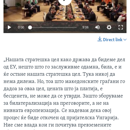
Auto
0:00
9:06
240p
Direct link
360p
Auto
240p
360p
480p
480p
„Нашата стратешка цел како држава да бидеме дел
од ЕУ, нешто што го заслуживме одамна, била, е и
720p
720p
1080p
ќе остане нашата стратешка цел. Тука никој да
1080p
нема дилема. Но, тоа што македонските граѓани го
дадоа за оваа цел, цената што ја платија, е
бесценета, не може да се утврди. Зашто зборуваме
за билатерализација на преговорите, а не на
нивната европеизација. Се надевам дека овој
процес ќе биде откочен од пријателска Унгарија.
Ние сме влада кои ги почитува превземените