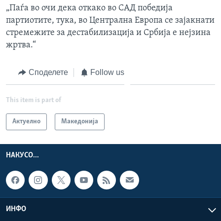
„Паѓа во очи дека откако во САД победија
партиотите, тука, во Централна Европа се зајакнати
стремежите за дестабилизација и Србија е нејзина
жртва.“
Споделете
Follow us
This item is part of
Актуелно
Македонија
НАКУСО...
ИНФО