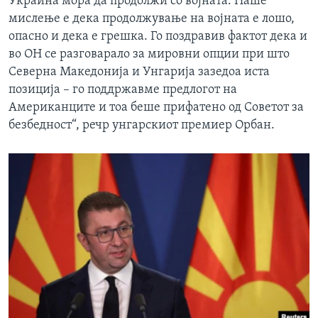
Украина мора да продолжи со војната. Наше
мислење е дека продолжување на војната е лошо,
опасно и дека е грешка. Го поздравив фактот дека и
во ОН се разговарало за мировни опции при што
Северна Македонија и Унгарија зазедоа иста
позиција – го поддржавме предлогот на
Американците и тоа беше прифатено од Советот за
безбедност“, речр унгарскиот премиер Орбан.