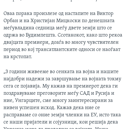
Оваа порака произлезе од настапите на Виктор
Орбан и на Христијан Мицкоски по денешната
меѓувладина седница меѓу двете земји што се
одржа во Будимпешта. Ссотанокот, како што рекоа
двајцата премиери, доаѓа во многу чувствителен
период во кој трансатлантските односи се наоѓаат
на крстопат.
„3 години живееме во сенката на војна и нашите
најдобри надежи за завршување на војната токму
сега се појавија. Му кажав на премиерот дека ги
поздравуваме преговорите меѓу САД и Русија и
ние, Унгарците, сме многу заинтересирани за
нивен успешен исход. Кажав дека ние се
расправаме со оние земји членки на ЕУ, исто така
се наши пријатели и сојузници, кои решија дека