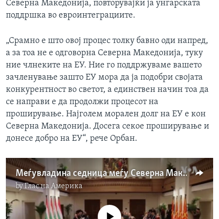
Северна Македонија, повторувајќи ја унгарската
поддршка во евроинтеграциите.
„Срамно е што овој процес толку бавно оди напред,
а за тоа не е одговорна Северна Македонија, туку
ние члнеките на ЕУ. Ние го поддржуваме вашето
зачленување зашто ЕУ мора да ја подобри својата
конкурентност во светот, а единствен начин тоа да
се направи е да продолжи процесот на
проширување. Најголем морален долг на ЕУ е кон
Северна Македонија. Досега секое проширување и
донесе добро на ЕУ“, рече Орбан.
Меѓувладина седница меѓу Северна Македонија и Унгарија
by
Глас на Америка
No media source currently available