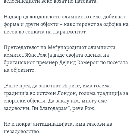
велосипедисти веќе возат по патеката.
Надвор од лондонското олимписко село, добиваат
форма и други објекти – како теренот за одбојка на
песок во сенката на Парламентот.
Претседателот на Меѓународниот олимписки
комитет Жак Рож ја даде својата оценка на
британскиот премиер Дејвид Камерон по посетата
на објектите.
„Уште пред да започнат Игрите, има голема
традиција во источен Лондон, голема традиција за
спортски објекти. Да заклучам, многу сме
задоволни. Ви благодарам“, рече Рож.
Но и покрај антиципацијата, има гласови на
незадоволство.