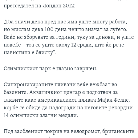
претседател на Лондон 2012:
„Тоа значи дека пред нас има уште многу работа,
но мислам дека 100 дена нешто значат за луѓето.
Веќе не зборувате за години, туку за денови, и уште
повеќе – тоа се уште околу 12 среди, што ќе рече –
навистина е блиску“.
Олимпискиот парк е главно завршен.
Синхронизираните пливачи веќе вежбаат во
базените. Акватичкиот центар е подготвен за
таквите како американскиот пливач Мајкл Фелпс,
кој ќе се обиде да надогради на неговите рекордни
14 олимписки златни медали.
Под заоблениот покрив на велодромот, британските