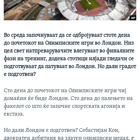
ИНТЕРВЈУА
Јазици
Во среда започнуваат да се одбројуваат стоте дена
до почетокот на Олимписките игри во Лондон. Низ
цел свет натпреварувачите влегуваат во финалните
фази на тренинг, додека стотици илјади гледачи се
подготвуваат да патуваат во Лондон. Но дали градот
е подготвен?
Сто дена до почетокот на Олимписките игри чиј
домаќин ќе биде Лондон. Сто дена до палењето на
факелот со што ќе започне спортската агонија и
екстаза.
Но дали Лондон е подготвен? Себастијан Кои,
двократен добитник на златен олимписки медал, е