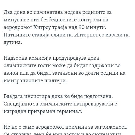
Два дена во изминатава недела редиците за
минување низ безбедносните контроли на
аеродромот Хитроу траеја над 90 минути.
Патниците ставија слики на Интернет со изрази на
лутина.
Надзорна комисија предупредува дека
олимписките гости може да бидат задржани во
авион или да бидат заглавени во долги редици на
имиграционите шалтери.
Владата инсистира дека ќе биде подготвена.
Специјално за олимписките натпреварувачи е
изграден привремен терминал.
Но не е само аеродромот причина за загриженост.
Се стравува дека ќе има застои и во системот на