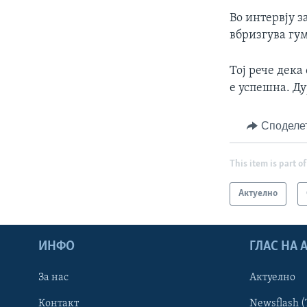
Во интервју з
вбризгува гум
Тој рече дека
е успешна. Ду
Споделе
This item is part of
Актуелно
ИНФО
ГЛАС НА
За нас
Актуелно
Контакт
Newsflash (