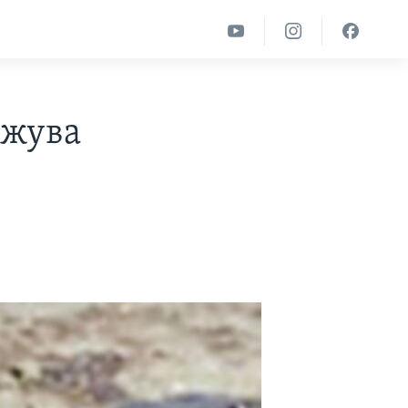
лжува