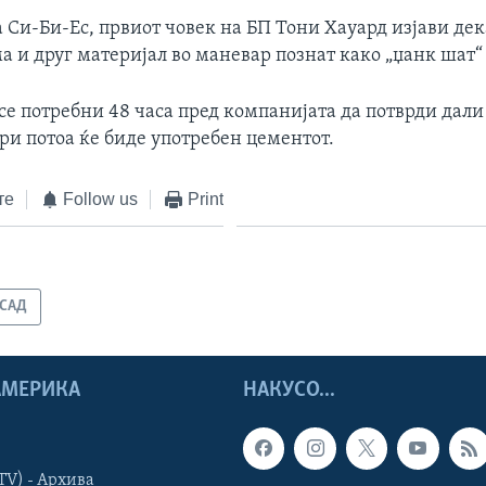
а Си-Би-Ес, првиот човек на БП Тони Хауард изјави дек
а и друг материјал во маневар познат како „џанк шат“
 се потребни 48 часа пред компанијата да потврди дал
ри потоа ќе биде употребен цементот.
те
Follow us
Print
САД
 АМЕРИКА
НАКУСО...
TV) - Архива