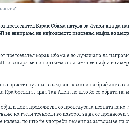
топ кил“
т претседател Барак Обама патува за Луизијана да на
БП за запирање на најголемото излевање нафта во аме
т претседател Барак Обама e во Луизијана да направи
БП за запирање на најголемото излевање нафта во аме
т по пристигнувањето веднаш замина на брифинг со а
а Крајбрежна гарда Тад Ален, по што ќе се обрати на 
 објави дека продолжува со процедурата позната како „
вање на густи течности во изворот за да се пренасочи 
е излева, по што ќе употреби цемент за затворање на о