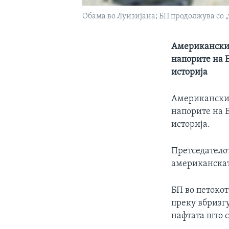
Обама во Луизијана; БП продолжува со „
Американскио
напорите на 
историја
Американскио
напорите на 
историја.
Претседатело
американскат
БП во петокот
преку вбризгу
нафтата што с