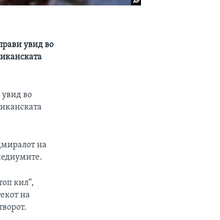
прави увид во
риканската
 увид во
риканската
дмиралот на
медиумите.
топ кил“,
текот на
творот.