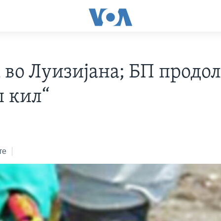
 во Луизијана; БП продо
п кил“
те