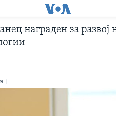
анец награден за развој 
логии
те