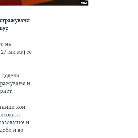
истражувачи
пур
те на
27-ми мај се
е додели
стражување и
рнет.
учници кои
високата
бразование и
доби и во