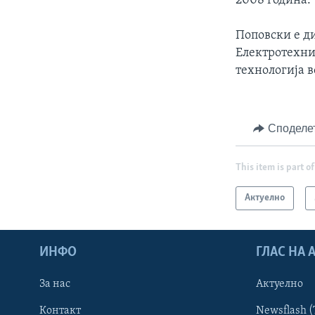
2008 година.
Поповски е д
Електротехнич
технологија 
Споделе
This item is part of
Актуелно
ИНФО
ГЛАС НА
За нас
Актуелно
Контакт
Newsflash (