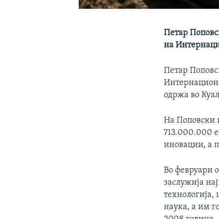
Петар Поповс
на Интернаци
Петар Поповск
Интернациона
одржа во Куа
На Поповски 
713.000.000 е
иновации, а 
Во февруари 
заслужија на
технологија, 
наука, а им г