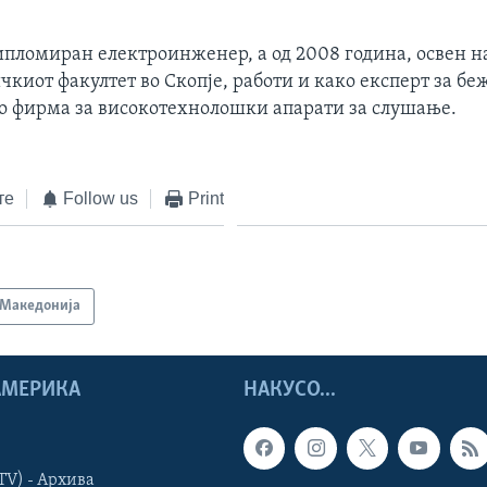
ипломиран електроинженер, а од 2008 година, освен н
киот факултет во Скопје, работи и како експерт за б
во фирма за високотехнолошки апарати за слушање.
те
Follow us
Print
Македонија
 АМЕРИКА
НАКУСО...
TV) - Архива