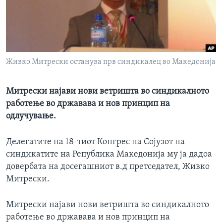
ИНТЕРВЈУА
Јазици
Живко Митрески останува прв синдикалец во Македонија
Митрески најави нови ветришта во синдикалното
работење во државава и нов принцип на
одлучување.
Делегатите на 18-тиот Конгрес на Сојузот на
синдикатите на Република Македонија му ја дадоа
довербата на досегашниот в.д претседател, Живко
Митрески.
Митрески најави нови ветришта во синдикалното
работење во државава и нов принцип на