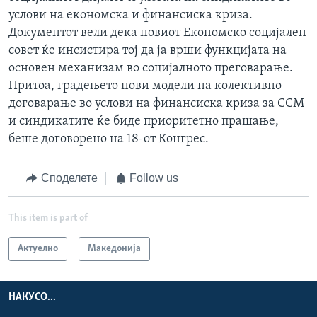
услови на економска и финансиска криза.
Документот вели дека новиот Економско социјален
совет ќе инсистира тој да ја врши функцијата на
основен механизам во социјалното преговарање.
Притоа, градењето нови модели на колективно
договарање во услови на финансиска криза за ССМ
и синдикатите ќе биде приоритетно прашање,
беше договорено на 18-от Конгрес.
Споделете
Follow us
This item is part of
Актуелно
Македонија
НАКУСО...