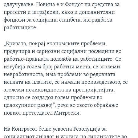
одлучување. Новина е и Фондот на средства за
протести и штрајкови, како и дополнителни
фондови за социјална станбена изградба за
работниците.
„Кризата, покрај економските проблеми,
продуцира и сериозни социјални последици во
работно-правната положба на работниците. Се
изгубија голем број работни места, се зголеми
невработеноста, има проблеми во редовната
исплата на платите, се намали производството, се
зголеми неликвидноста на претпријатијата,
односно се создадоа голем проблеми во
целокупниот развој“, рече во своето обраќање
новиот претседател Митрески.
На Конгресот беше усвоена Резолуција за
социјалниот дијалог и улогата на синдикатите во