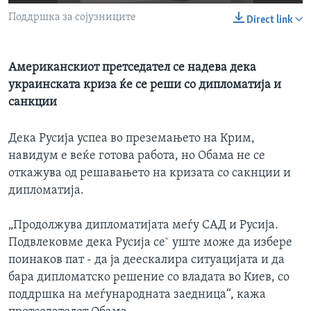
ИНТЕРВЈУА
Поддршка за сојузниците
Direct link
Јазици
Американскиот претседател се надева дека
украинската криза ќе се реши со дипломатија и
санкции
Дека Русија успеа во преземањето на Крим,
навидум е веќе готова работа, но Обама не се
откажува од решавањето на кризата со сакнции и
дипломатија.
„Продолжува дипломатијата меѓу САД и Русија.
Подвлековме дека Русија се` уште може да избере
поинаков пат - да ја деескалира ситуацијата и да
бара дипломатско решение со владата во Киев, со
поддршка на меѓународната заедница“, кажа