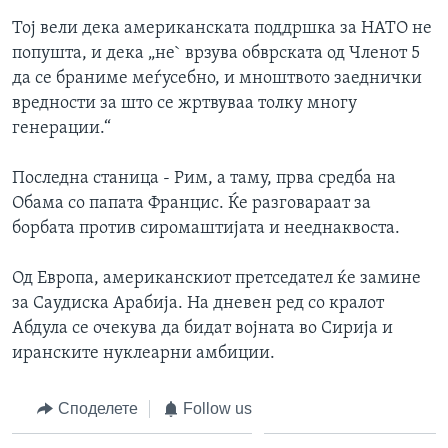
Тој вели дека американската поддршка за НАТО не
попушта, и дека „не` врзува обврската од Членот 5
да се браниме меѓусебно, и мноштвото заеднички
вредности за што се жртвуваа толку многу
генерации.“
Последна станица - Рим, а таму, прва средба на
Обама со папата Францис. Ќе разговараат за
борбата против сиромаштијата и нееднаквоста.
Од Европа, американскиот претседател ќе замине
за Саудиска Арабија. На дневен ред со кралот
Абдула се очекува да бидат војната во Сирија и
иранските нуклеарни амбиции.
Споделете
Follow us