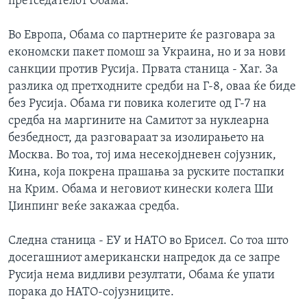
претседателот Обама.
Во Европа, Обама со партнерите ќе разговара за
економски пакет помош за Украина, но и за нови
санкции против Русија. Првата станица - Хаг. За
разлика од претходните средби на Г-8, оваа ќе биде
без Русија. Обама ги повика колегите од Г-7 на
средба на маргините на Самитот за нуклеарна
безбедност, да разговараат за изолирањето на
Москва. Во тоа, тој има несекојдневен сојузник,
Кина, која покрена прашања за руските постапки
на Крим. Обама и неговиот кинески колега Ши
Џинпинг веќе закажаа средба.
Следна станица - ЕУ и НАТО во Брисел. Со тоа што
досегашниот американски напредок да се запре
Русија нема видливи резултати, Обама ќе упати
порака до НАТО-сојузниците.