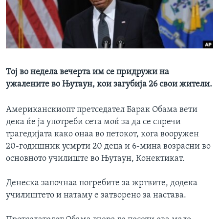
ИНТЕРВЈУА
Јазици
Тој во недела вечерта им се придружи на
ужалените во Њутаун, кои загубија 26 свои жители.
Американскиопт претседател Барак Обама вети
дека ќе ја употреби сета моќ за да се спречи
трагедијата како онаа во петокот, кога вооружен
20-годишник усмрти 20 деца и 6-мина возрасни во
основното училиште во Њутаун, Конектикат.
Денеска започнаа погребите за жртвите, додека
училиштето и натаму е затворено за настава.