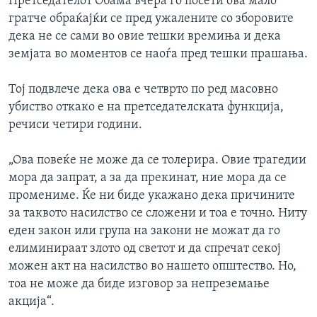
Претседателот Обама вчера го посети ова мало
гратче обраќајќи се пред ужалените со зборовите
дека не се сами во овие тешки времиња и дека
земјата во моментов се наоѓа пред тешки прашања.
Тој подвлече дека ова е четврто по ред масовно
убиство откако е на претседателската функција,
речиси четири години.
„Ова повеќе не може да се толерира. Овие трагедии
мора да запрат, а за да прекинат, ние мора да се
промениме. Ќе ни биде укажано дека причините
за таквото насилство се сложени и тоа е точно. Ниту
еден закон или група на закони не можат да го
елиминираат злото од светот и да спречат секој
можен акт на насилство во нашето општество. Но,
тоа не може да биде изговор за непреземање
акција“.