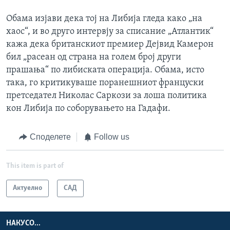
Обама изјави дека тој на Либија гледа како „на
хаос“, и во друго интервју за списание „Атлантик“
кажа дека британскиот премиер Дејвид Камерон
бил „расеан од страна на голем број други
прашања“ по либиската операција. Обама, исто
така, го критикуваше поранешниот француски
претседател Николас Саркози за лоша политика
кон Либија по соборувањето на Гадафи.
Споделете
Follow us
This item is part of
Актуелно
САД
НАКУСО...