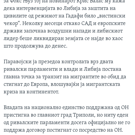
за Фокс Њуз тој на новинарот Крис Валас му кажа
дека интервенцијата во Либија за заштита на
цивилите од режимот на Гадафи било „вистински
чекор“. Неколку месеци откако САД и европските
држави започнаа воздушни напади и либискиот
лидер беше ликвидиран земјата се најде во хаос
што продолжува до денес.
Паравојски ја презедоа контролата врз двата
ривалски парламенти и влади и Либија постана
главна точка за транзит на мигрантите во обид да
стигнат до Европа, влошувајќи ја мигрантската
криза на континентот.
Владата на национално единство поддржана од ОН
пристигна во главниот град Триполи, но ниту еден
од ривалските парламенти досега официјално не го
поддржа договор постигнат со посредство на ОН.