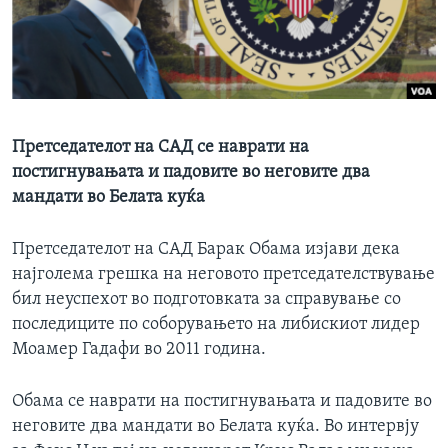
ИНТЕРВЈУА
Јазици
Претседателот на САД се наврати на
постигнувањата и падовите во неговите два
мандати во Белата куќа
Претседателот на САД Барак Обама изјави дека
најголема грешка на неговото претседателствување
бил неуспехот во подготовката за справување со
последиците по соборувањето на либискиот лидер
Моамер Гадафи во 2011 година.
Обама се наврати на постигнувањата и падовите во
неговите два мандати во Белата куќа. Во интервју